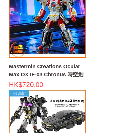
Mastermin Creations Ocular
Max OX IF-03 Chronus 時空劍
Price
HK$720.00
Pre Order