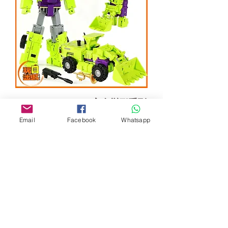
MMC Ocular Max 完全變形系列
建造派 大力神 PS-27 Deletus
Email
Facebook
Whatsapp
鏟車 [第一款]
Out of stock