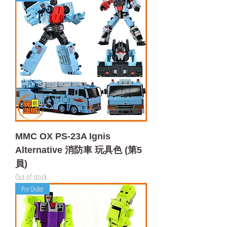
MMC OX PS-23A Ignis
Alternative 消防車 玩具色 (第5
員)
Out of stock
Pre Order