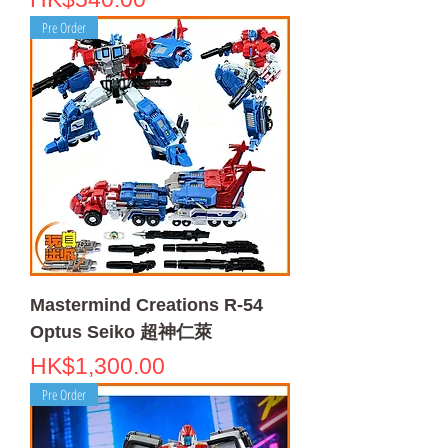
Pre Order
Mastermind Creations R-54
Optus Seiko 超神仁萊
Price
HK$1,300.00
Pre Order