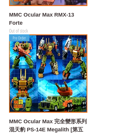
MMC Ocular Max RMX-13
Forte
Out of stock
Pre Order
MMC Ocular Max 完全變形系列
混天豹 PS-14E Megalith [第五