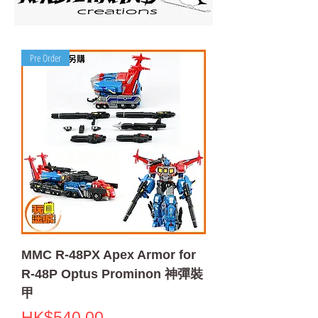
Pre Order
MMC R-48PX Apex Armor for
R-48P Optus Prominon 神彈裝
甲
Price
HK$540.00