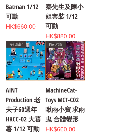
Batman 1/12
秦先生及陳小
可動
姐套裝 1/12
可動
Price
HK$660.00
Price
HK$880.00
Pre Order
Pre Order
AINT
MachineCat-
Production 老
Toys MCT-C02
夫子60週年
啾雨小寶 求雨
HKCC-02 大蕃
鬼 合體變形
薯 1/12 可動
Price
HK$660.00