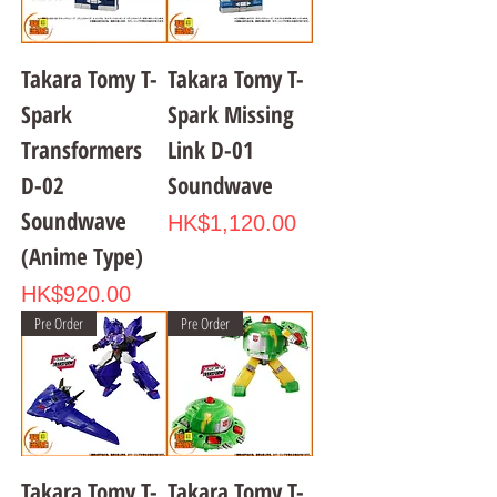
Takara Tomy T-
Takara Tomy T-
Spark
Spark Missing
Transformers
Link D-01
D-02
Soundwave
Soundwave
Price
HK$1,120.00
(Anime Type)
Price
HK$920.00
Pre Order
Pre Order
Takara Tomy T-
Takara Tomy T-