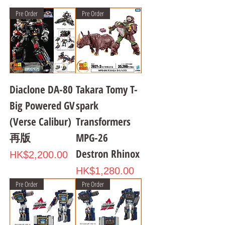
Pre Order
Pre Order
Diaclone DA-80
Takara Tomy T-
Big Powered GV
spark
(Verse Calibur)
Transformers
再版
MPG-26
Destron Rhinox
Price
HK$2,200.00
Price
HK$1,280.00
Pre Order
Pre Order