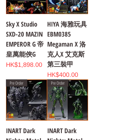
Sky X Studio
HIYA 海雅玩具
SXD-20 MAZIN
EBM0385
EMPEROR G 帝
Megaman X 洛
皇萬能俠G
克人X 艾克斯
第三裝甲
Price
HK$1,898.00
Price
HK$400.00
Pre Order
Pre Order
INART Dark
INART Dark