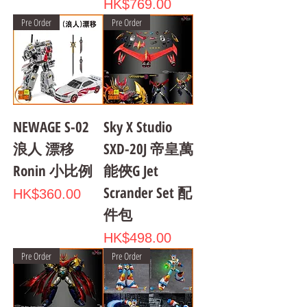
Price
HK$769.00
Pre Order
Pre Order
NEWAGE S-02
Sky X Studio
浪人 漂移
SXD-20J 帝皇萬
Ronin 小比例
能俠G Jet
Scrander Set 配
Price
HK$360.00
件包
Price
HK$498.00
Pre Order
Pre Order