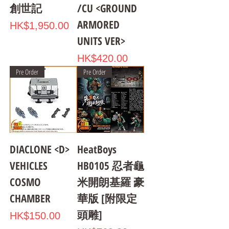
創世記
/CU <GROUND
ARMORED
Price
HK$1,950.00
UNITS VER>
Price
HK$420.00
Pre Order
Pre Order
DIACLONE <D>
HeatBoys
VEHICLES
HB0105 忍者龜
COSMO
米開朗基羅 豪
CHAMBER
華版 [附限定
頭雕]
Price
HK$150.00