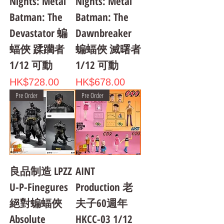
Nights: Metal
Nights: Metal
Batman: The
Batman: The
Devastator 蝙
Dawnbreaker
蝠俠 蹂躪者
蝙蝠俠 滅曙者
1/12 可動
1/12 可動
Price
Price
HK$728.00
HK$678.00
Pre Order
Pre Order
良品制造 LPZZ
AINT
U-P-Finegures
Production 老
絕對蝙蝠俠
夫子60週年
Absolute
HKCC-03 1/12