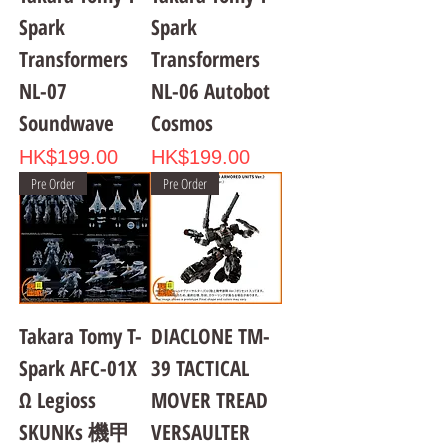
Spark
Spark
Transformers
Transformers
NL-07
NL-06 Autobot
Soundwave
Cosmos
Price
Price
HK$199.00
HK$199.00
Pre Order
Pre Order
Takara Tomy T-
DIACLONE TM-
Spark AFC-01X
39 TACTICAL
Ω Legioss
MOVER TREAD
SKUNKs 機甲
VERSAULTER