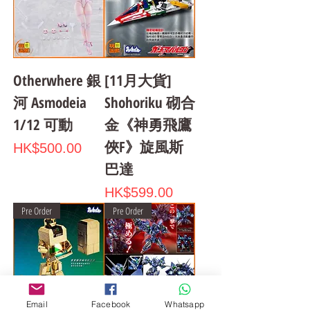
Otherwhere 銀
[11月大貨]
河 Asmodeia
Shohoriku 砌合
1/12 可動
金《神勇飛鷹
俠F》旋風斯
Price
HK$500.00
巴達
Price
HK$599.00
Pre Order
Pre Order
Email
Facebook
Whatsapp