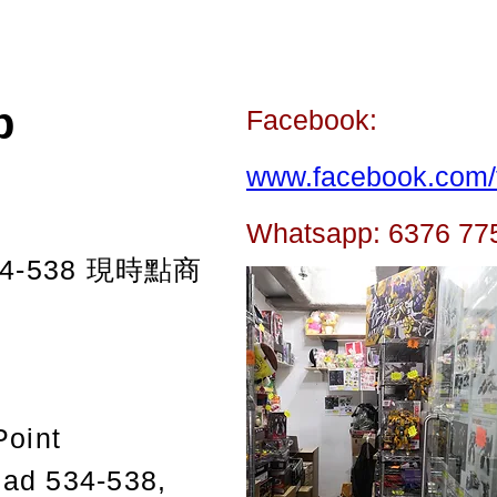
p
Facebook:
www.facebook.com/t
Whatsapp: 6376 77
-538
現時點商
Point
oad 534-538,