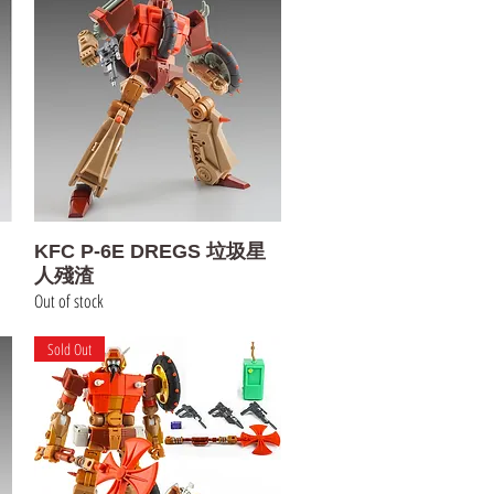
Quick View
KFC P-6E DREGS 垃圾星
人殘渣
Out of stock
Sold Out