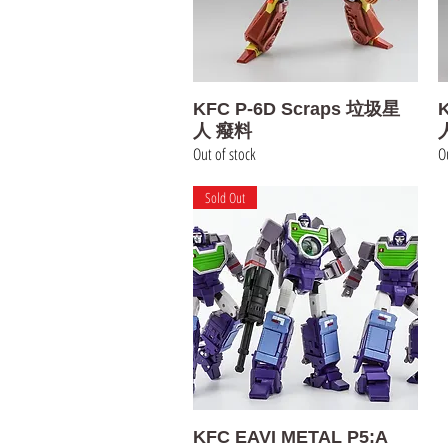
Quick View
KFC P-6D Scraps 垃圾星
K
人 癈料
Out of stock
Ou
Sold Out
Quick View
KFC EAVI METAL P5:A