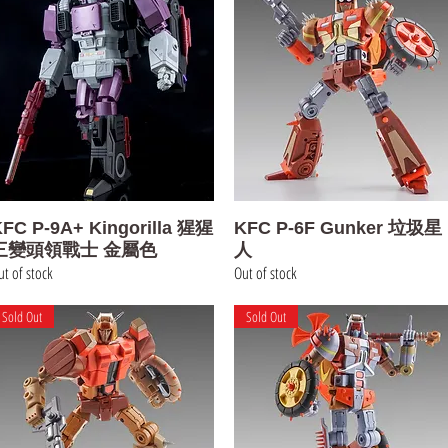
Quick View
Quick View
FC P-9A+ Kingorilla 猩猩
KFC P-6F Gunker 垃圾星
三變頭領戰士 金屬色
人
t of stock
Out of stock
Sold Out
Sold Out