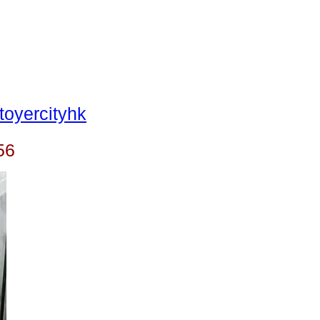
oyercityhk
56