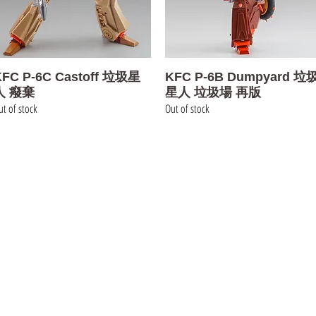
Quick View
Quick View
FC P-6C Castoff 垃圾星
KFC P-6B Dumpyard 垃
人 癈棄
星人 垃圾場 再版
t of stock
Out of stock