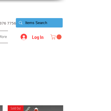
6376 7756
Log In
More
Sold Out