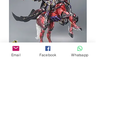
摩動核 MNQ-05X 呂布配 馬 豪
Email
Facebook
Whatsapp
華版
Out of stock
Sold Out