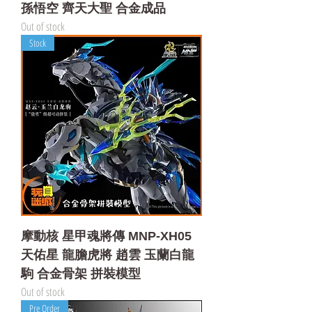
孫悟空 齊天大聖 合金成品
Out of stock
Stock
摩動核 星甲魂將傳 MNP-XH05
天佑星 龍膽虎將 趙雲 玉蘭白龍
駒 合金骨架 拼裝模型
Out of stock
Pre Order