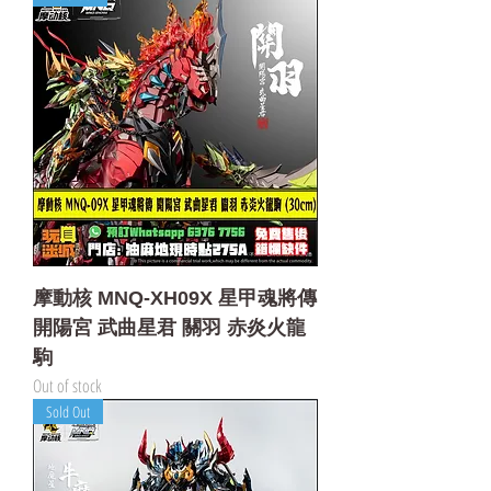
摩動核 MNQ-XH09X 星甲魂將傳
開陽宮 武曲星君 關羽 赤炎火龍
駒
Out of stock
Sold Out