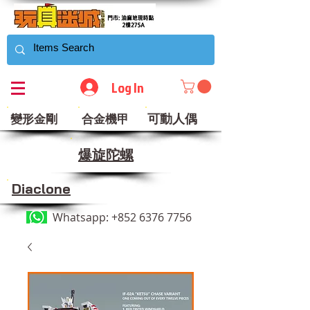
Log In
可動人偶
變形金剛
合金機甲
​爆旋陀螺
Diaclone
Whatsapp:
+852 6376 7756