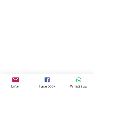
門市 Shop
地址︰
油麻地彌敦道534-538
現時點
商場2樓275A
Address:
275A, 2/F, Ins Point
Mall,Nathan Road 534-538,
Yau Ma Tei, Hong Kong.
Email
Facebook
Whatsapp
Facebook:
www.facebook.com/toyercityhk
Whatsapp:
6376 7756