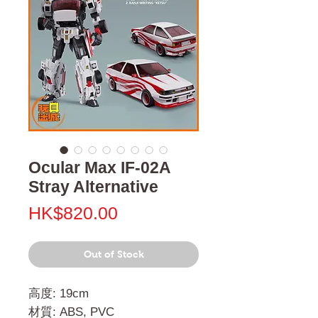
Ocular Max IF-02A
Stray Alternative
Price
HK$820.00
Out of Stock
高度: 19cm
材質: ABS, PVC