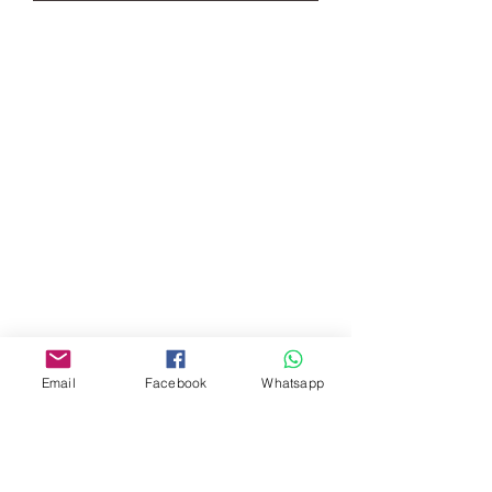
門市 Shop
地址︰
油麻地彌敦道534-538
現時點
商場2樓275A
Address:
275A, 2/F, Ins Point
Mall,Nathan Road 534-538,
Yau Ma Tei, Hong Kong.
Email
Facebook
Whatsapp
Facebook:
www.facebook.com/toyercityhk