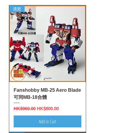
清貨
Fanshobby MB-25 Aero Blade
可同MB-18合體
Regular Price
Sale Price
HK$960.00
HK$800.00
Add to Cart