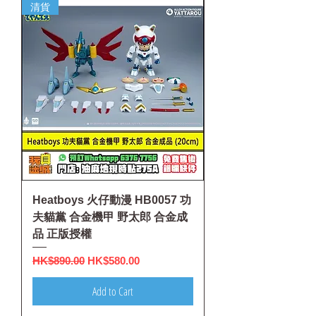
清貨
Heatboys 火仔動漫 HB0057 功
夫貓黨 合金機甲 野太郎 合金成
品 正版授權
Regular Price
Sale Price
HK$890.00
HK$580.00
Add to Cart