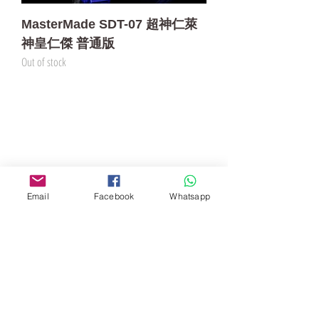
MasterMade SDT-07 超神仁萊
神皇仁傑 普通版
Out of stock
門市 Shop
地址︰
油麻地彌敦道534-538
現時點
商場2樓275A
Email
Facebook
Whatsapp
Address:
275A, 2/F, Ins Point
Mall,Nathan Road 534-538,
Yau Ma Tei, Hong Kong.