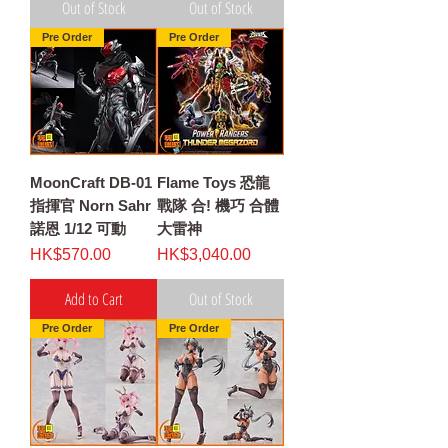
Out of Stock
Out of Stock
Pre Order
Pre Order
MoonCraft DB-01
Flame Toys 恐龍
指揮官 Norn Sahr
戰隊 合! 機巧 合體
諾恩 1/12 可動
大雷神
Price
Price
HK$570.00
HK$3,040.00
Add to Cart
Out of Stock
Pre Order
Pre Order