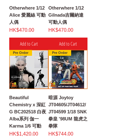
Otherwhere 1/12
Otherwhere 1/12
Alice 愛麗絲 可動
Gilnada吉爾納達
人偶
可動人偶
Price
Price
HK$470.00
HK$470.00
Add to Cart
Add to Cart
Pre Order
Pre Order
Beautiful
暗源 Joytoy
Chemistry x 深紅
JT04605/JT04612/
G BC202518 白夜
JT04599 1/18 SNK
Alba系列 伽一
拳皇 '98UM 龍虎之
Karma 1/6 可動
拳隊
Price
Price
HK$1,420.00
HK$744.00