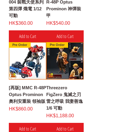
004 裝戰天使系列
R-48P Optus
第四彈 熾電 1/12
Prominon 神彈裝
可動
甲
Price
Price
HK$360.00
HK$540.00
Add to Cart
Add to Cart
Pre Order
Pre Order
[再版] MMC R-48P
Threezero
Optus Prominon
FigZero 鬼滅之刃
奧利安重裝 領袖版
雷之呼吸 我妻善逸
1/6 可動
Price
HK$860.00
Price
HK$1,188.00
Add to Cart
Add to Cart