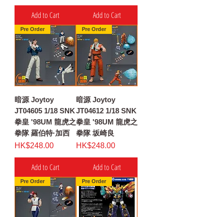
Add to Cart
Add to Cart
Pre Order
Pre Order
暗源 Joytoy
暗源 Joytoy
JT04605 1/18 SNK
JT04612 1/18 SNK
拳皇 '98UM 龍虎之
拳皇 '98UM 龍虎之
拳隊 羅伯特·加西
拳隊 坂崎良
Price
Price
HK$248.00
HK$248.00
Add to Cart
Add to Cart
Pre Order
Pre Order