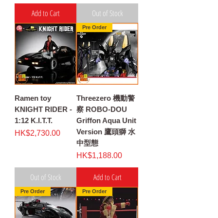
Add to Cart
Out of Stock
Pre Order
Ramen toy
Threezero 機動警
KNIGHT RIDER -
察 ROBO-DOU
1:12 K.I.T.T.
Griffon Aqua Unit
Version 鷹頭獅 水
Price
HK$2,730.00
中型態
Price
HK$1,188.00
Out of Stock
Add to Cart
Pre Order
Pre Order