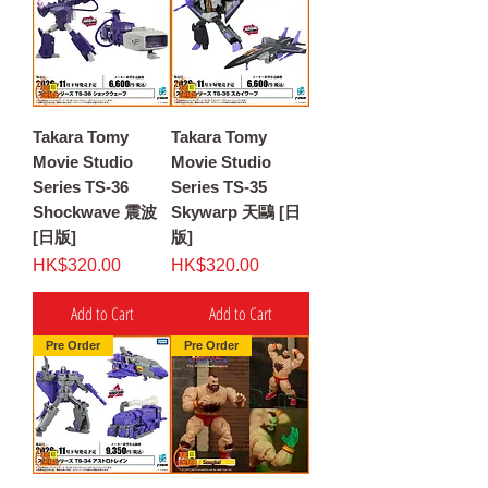
Takara Tomy
Takara Tomy
Movie Studio
Movie Studio
Series TS-36
Series TS-35
Shockwave 震波
Skywarp 天鷗 [日
[日版]
版]
Price
Price
HK$320.00
HK$320.00
Add to Cart
Add to Cart
Pre Order
Pre Order