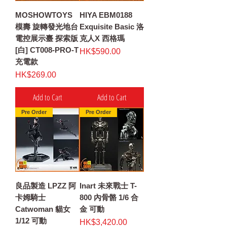
MOSHOWTOYS
HIYA EBM0188
模壽 旋轉發光地台
Exquisite Basic 洛
電控展示臺 探索版
克人X 西格瑪
[白] CT008-PRO-T
Price
HK$590.00
充電款
Price
HK$269.00
Add to Cart
Add to Cart
Pre Order
Pre Order
良品製造 LPZZ 阿
Inart 未來戰士 T-
卡姆騎士
800 內骨骼 1/6 合
Catwoman 貓女
金 可動
1/12 可動
Price
HK$3,420.00