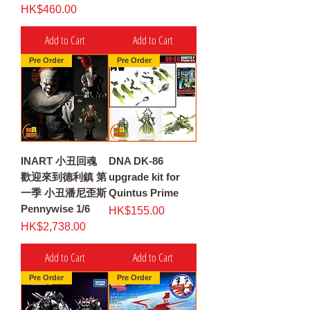
Price
HK$460.00
Add to Cart
Add to Cart
Pre Order
Pre Order
INART 小丑回魂
DNA DK-86
歡迎來到德利鎮 第
upgrade kit for
一季 小丑潘尼歪斯
Quintus Prime
Pennywise 1/6
Price
HK$155.00
Price
HK$2,738.00
Add to Cart
Add to Cart
Pre Order
Pre Order