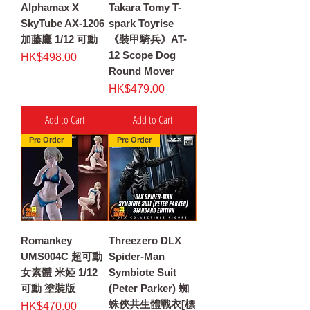
Alphamax X
Takara Tomy T-
SkyTube AX-1206
spark Toyrise
加藤鷹 1/12 可動
《裝甲騎兵》AT-
12 Scope Dog
Price
HK$498.00
Round Mover
Price
HK$479.00
Add to Cart
Add to Cart
Pre Order
Pre Order
Romankey
Threezero DLX
UMS004C 超可動
Spider-Man
女素體 米婭 1/12
Symbiote Suit
可動 塗裝版
(Peter Parker) 蜘
蛛俠共生體戰衣[標
Price
HK$470.00