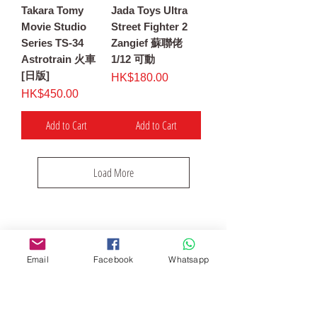
Takara Tomy
Jada Toys Ultra
Movie Studio
Street Fighter 2
Series TS-34
Zangief 蘇聯佬
Astrotrain 火車
1/12 可動
[日版]
Price
HK$180.00
Price
HK$450.00
Add to Cart
Add to Cart
Load More
. Instock
Email
Facebook
Whatsapp
現貨