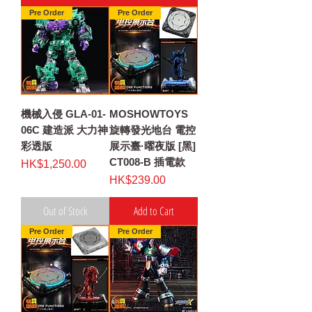
Pre Order
Pre Order
機械入侵 GLA-01-
MOSHOWTOYS
06C 建造派 大力神
旋轉發光地台 電控
彩透版
展示臺·曜夜版 [黑]
CT008-B 插電款
Price
HK$1,250.00
Price
HK$239.00
Out of Stock
Add to Cart
Pre Order
Pre Order