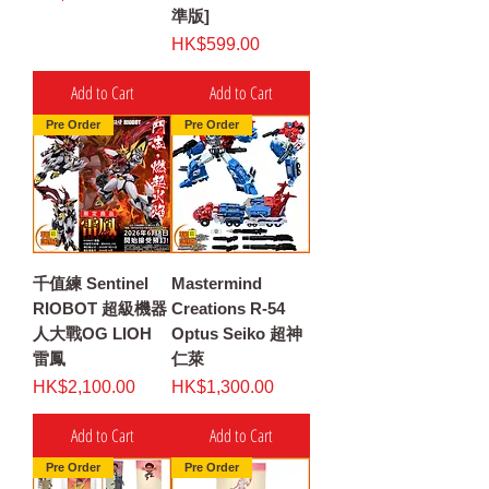
準版]
Price
HK$599.00
Add to Cart
Add to Cart
Pre Order
Pre Order
千值練 Sentinel
Mastermind
RIOBOT 超級機器
Creations R-54
人大戰OG LIOH
Optus Seiko 超神
雷鳳
仁萊
Price
Price
HK$2,100.00
HK$1,300.00
Add to Cart
Add to Cart
Pre Order
Pre Order