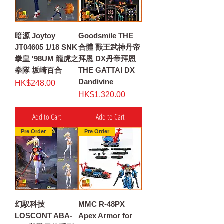
暗源 Joytoy
Goodsmile THE
JT04605 1/18 SNK
合體 獸王武神丹帝
拳皇 '98UM 龍虎之
拜恩 DX丹帝拜恩
拳隊 坂崎百合
THE GATTAI DX
Dandivine
Price
HK$248.00
Price
HK$1,320.00
Add to Cart
Add to Cart
Pre Order
Pre Order
幻馭科技
MMC R-48PX
LOSCONT ABA-
Apex Armor for