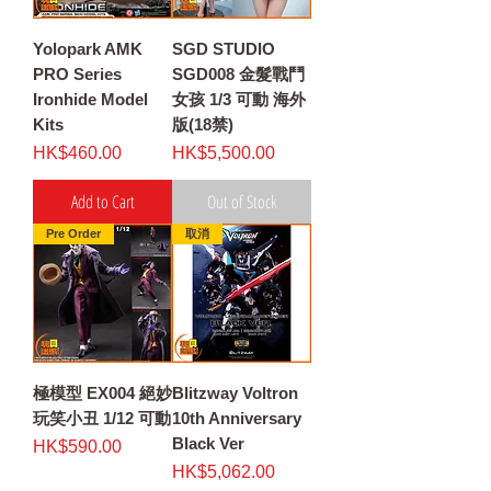
Yolopark AMK
SGD STUDIO
PRO Series
SGD008 金髮戰鬥
Ironhide Model
女孩 1/3 可動 海外
Kits
版(18禁)
Price
Price
HK$460.00
HK$5,500.00
Add to Cart
Out of Stock
Pre Order
取消
極模型 EX004 絕妙
Blitzway Voltron
玩笑小丑 1/12 可動
10th Anniversary
Black Ver
Price
HK$590.00
Price
HK$5,062.00