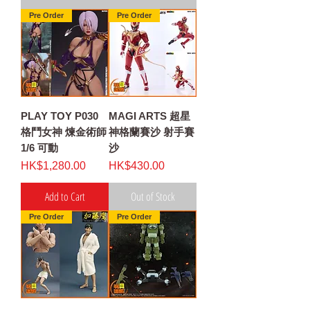
Pre Order
Pre Order
PLAY TOY P030
MAGI ARTS 超星
格鬥女神 煉金術師
神格蘭賽沙 射手賽
1/6 可動
沙
Price
Price
HK$1,280.00
HK$430.00
Add to Cart
Out of Stock
Pre Order
Pre Order