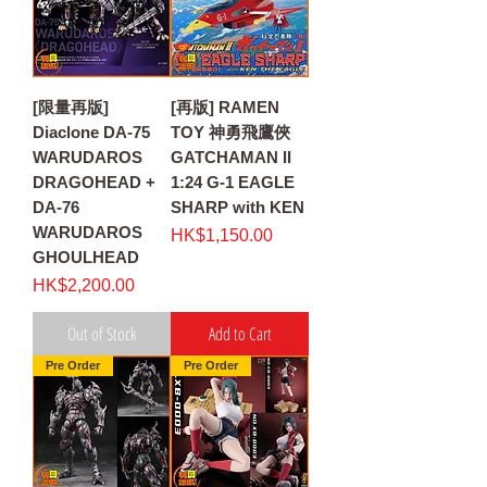
[限量再版]
[再版] RAMEN
Diaclone DA-75
TOY 神勇飛鷹俠
WARUDAROS
GATCHAMAN II
DRAGOHEAD +
1:24 G-1 EAGLE
DA-76
SHARP with KEN
WARUDAROS
Price
HK$1,150.00
GHOULHEAD
Price
HK$2,200.00
Out of Stock
Add to Cart
Pre Order
Pre Order