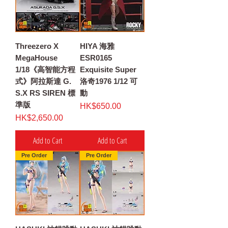
Threezero X
HIYA 海雅
MegaHouse
ESR0165
1/18《高智能方程
Exquisite Super
式》阿拉斯達 G.
洛奇1976 1/12 可
S.X RS SIREN 標
動
準版
Price
HK$650.00
Price
HK$2,650.00
Add to Cart
Add to Cart
Pre Order
Pre Order