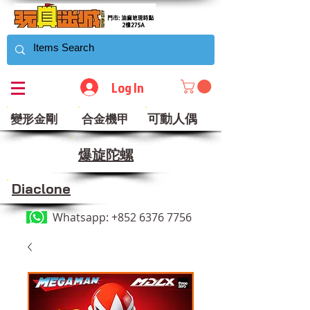
Log In
可動人偶
變形金剛
合金機甲
​爆旋陀螺
Diaclone
Whatsapp:
+852 6376 7756