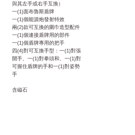
與其左手或右手互換）
一(1)面布魯斯盾牌
一(1)個能源炮發射特效
兩(2)款可互換的圍巾造型配件
一(1)個連接盾牌用的部件
一(1)個盾牌專用的把手
四(4)對可互換手型：一(1)對張
開手、一(1)對拳頭和、一(1)對
可握住盾牌的手和一(1)對姿勢
手
含磁石
門市 Shop
地址︰