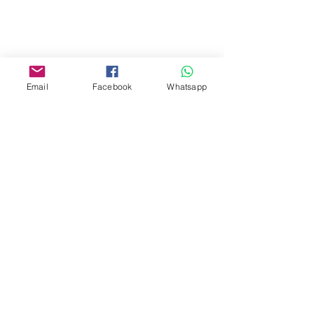
油麻地彌敦道534-538
現時點
商場2樓275A
Address:
Email
Facebook
Whatsapp
275A, 2/F, Ins Point
Mall,Nathan Road 534-538,
Yau Ma Tei, Hong Kong.
Facebook:
www.facebook.com/toyercityhk
Whatsapp:
6376 7756