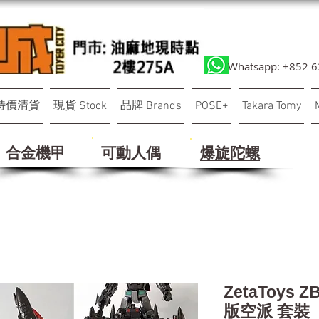
Whatsapp: +852 
特價清貨
現貨 Stock
品牌 Brands
POSE+
Takara Tomy
合金機甲
可動人偶
​爆旋陀螺
ZetaToys Z
版空派 套裝