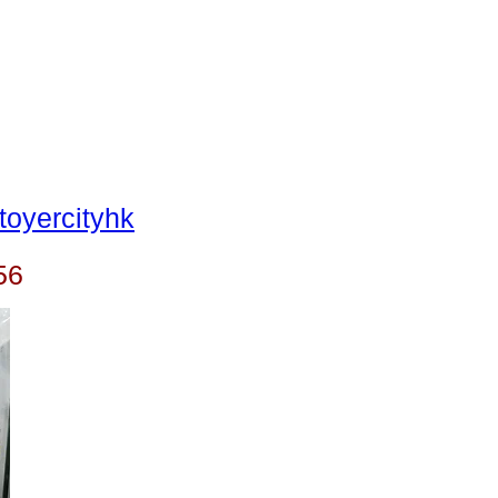
oyercityhk
56