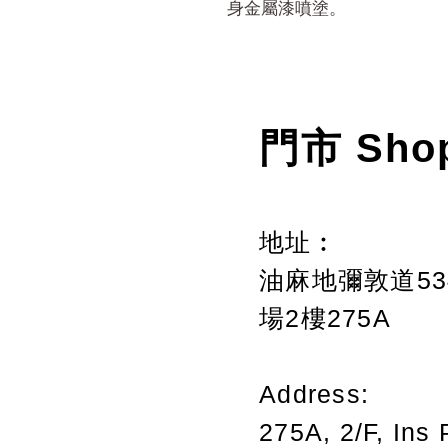
身金屬漆噴塗。
門市 Sho
地址︰
油麻地彌敦道534
場2樓275A
Address:
275A, 2/F, Ins 