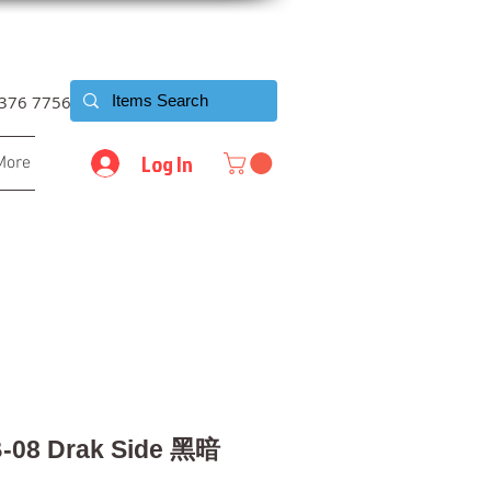
6376 7756
Log In
More
B-08 Drak Side 黑暗