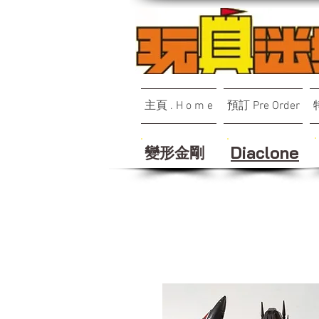
主頁 . H o m e
預訂 Pre Order
變形金剛
Diaclone