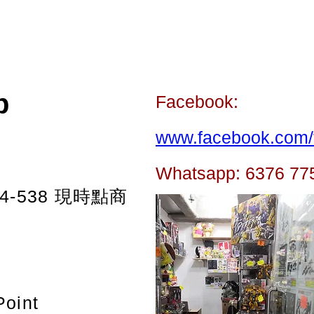
p
Facebook:
www.facebook.com/t
Whatsapp: 6376 77
-538
現時點商
Point