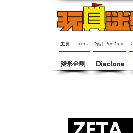
主頁 . H o m e
預訂 Pre Order
變形金剛
Diaclone