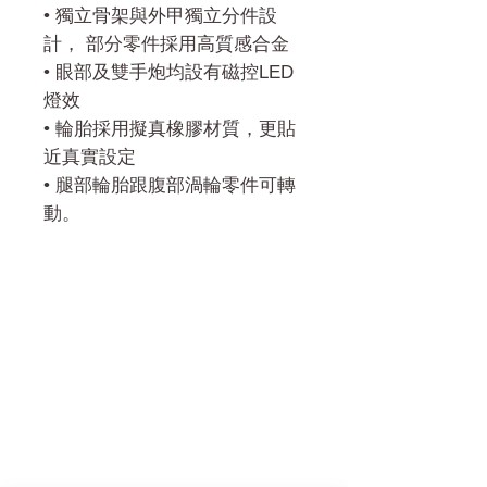
• 獨立骨架與外甲獨立分件設
計， 部分零件採用高質感合金
• 眼部及雙手炮均設有磁控LED
燈效
• 輪胎採用擬真橡膠材質，更貼
近真實設定
• 腿部輪胎跟腹部渦輪零件可轉
動。
門市 Shop
地址︰
油麻地彌敦道534-538
現時點
商場2樓275A