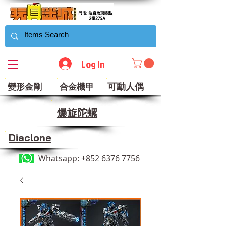
Log In
可動人偶
變形金剛
合金機甲
​爆旋陀螺
Diaclone
Whatsapp:
+852 6376 7756