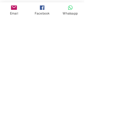
Address:
275A, 2/F, Ins Point
Email
Facebook
Whatsapp
Mall,Nathan Road 534-538,
Yau Ma Tei, Hong Kong.
Facebook:
www.facebook.com/toyercityhk
Whatsapp:
6376 7756