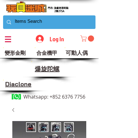
Log In
可動人偶
變形金剛
合金機甲
​爆旋陀螺
Diaclone
Whatsapp:
+852 6376 7756