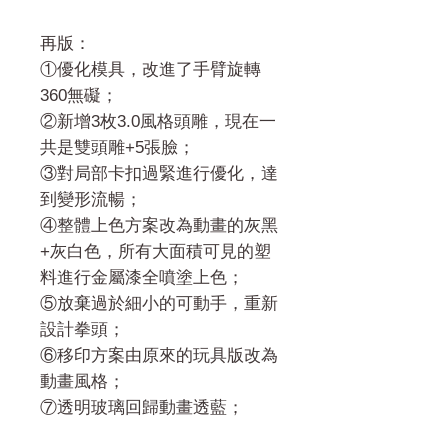
再版：
①優化模具，改進了手臂旋轉
360無礙；
②新增3枚3.0風格頭雕，現在一
共是雙頭雕+5張臉；
③對局部卡扣過緊進行優化，達
到變形流暢；
④整體上色方案改為動畫的灰黑
+灰白色，所有大面積可見的塑
料進行金屬漆全噴塗上色；
⑤放棄過於細小的可動手，重新
設計拳頭；
⑥移印方案由原來的玩具版改為
動畫風格；
⑦透明玻璃回歸動畫透藍；