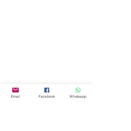
門市 Shop
地址︰
油麻地彌敦道534-538
現時點
商場2樓275A
Address:
275A, 2/F, Ins Point
Mall,Nathan Road 534-538,
Yau Ma Tei, Hong Kong.
Email
Facebook
Whatsapp
Facebook:
www.facebook.com/toyercityhk
Whatsapp:
6376 7756