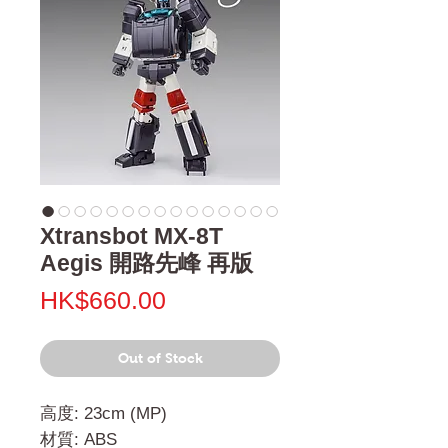
Xtransbot MX-8T
Aegis 開路先峰 再版
Price
HK$660.00
Out of Stock
高度: 23cm (MP)
材質: ABS