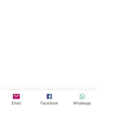
門市 Shop
地址︰
油麻地彌敦道534-538
現時點
商場2樓275A
Address:
275A, 2/F, Ins Point
Mall,Nathan Road 534-538,
Yau Ma Tei, Hong Kong.
Email
Facebook
Whatsapp
Facebook:
www.facebook.com/toyercityhk
Whatsapp:
6376 7756