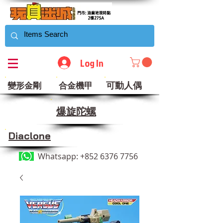
Log In
可動人偶
變形金剛
合金機甲
​爆旋陀螺
Diaclone
Whatsapp:
+852 6376 7756