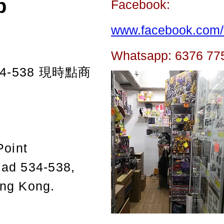
p
Facebook:
www.facebook.com/t
Whatsapp: 6376 77
-538
現時點商
Point
oad 534-538,
ong Kong.