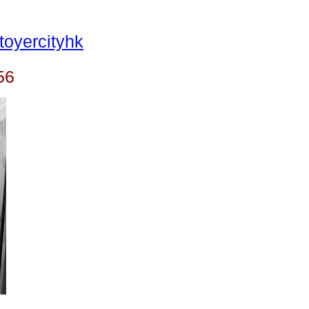
oyercityhk
56