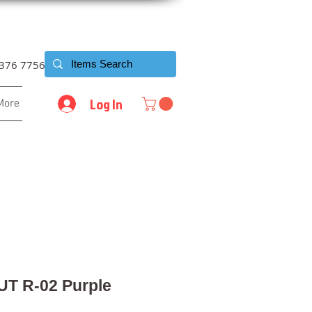
6376 7756
Log In
More
UT R-02 Purple