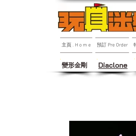
主頁 . H o m e
預訂 Pre Order
變形金剛
Diaclone