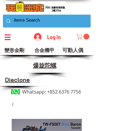
Log In
可動人偶
變形金剛
合金機甲
​爆旋陀螺
Diaclone
Whatsapp:
+852 6376 7756