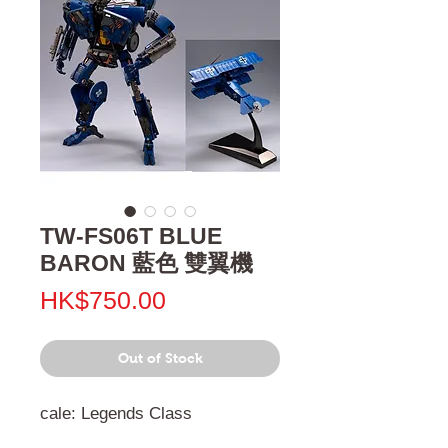
TW-FS06T BLUE
BARON 藍色 雙翼機
Price
HK$750.00
Out of Stock
cale: Legends Class