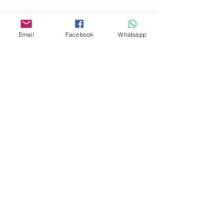
www.facebook.com/toyercityhk
Whatsapp:
6376 7756
Email
Facebook
Whatsapp