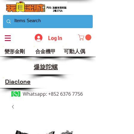
Log In
可動人偶
變形金剛
合金機甲
​爆旋陀螺
Diaclone
Whatsapp:
+852 6376 7756