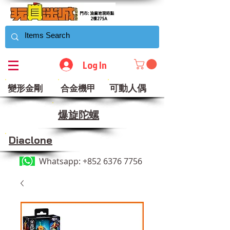
Log In
可動人偶
變形金剛
合金機甲
​爆旋陀螺
Diaclone
Whatsapp:
+852 6376 7756