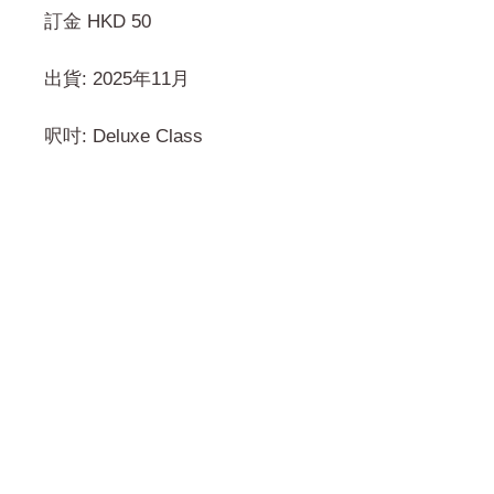
訂金 HKD 50
出貨: 2025年11月
呎吋: Deluxe Class
門市 Shop
地址︰
油麻地彌敦道534-538
現時點
商場2樓275A
Address:
275A, 2/F, Ins Point
Mall,Nathan Road 534-538,