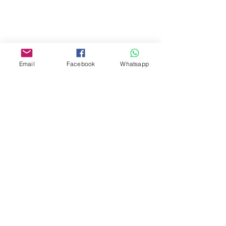
Yau Ma Tei, Hong Kong.
Facebook:
www.facebook.com/toyercityhk
Email
Facebook
Whatsapp
Whatsapp:
6376 7756