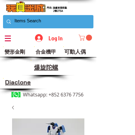
Log In
可動人偶
變形金剛
合金機甲
​爆旋陀螺
Diaclone
Whatsapp:
+852 6376 7756