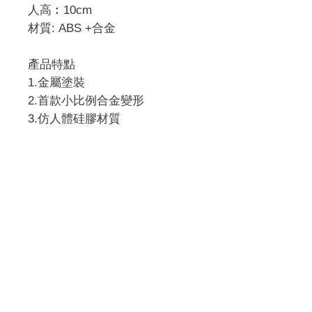
人高︰10cm
材質: ABS +合金
產品特點
1.金屬塗裝
2.首款小比例合金變形
3.仿人體硅膠材質
門市 Shop
地址︰
油麻地彌敦道534-538
現時點
商場2樓275A