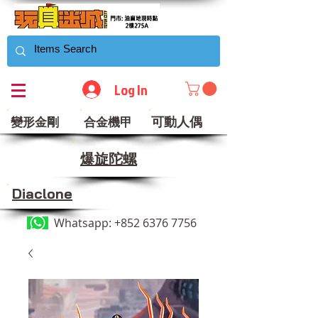
Log In
可動人偶
變形金剛
合金機甲
​爆旋陀螺
Diaclone
Whatsapp:
+852 6376 7756