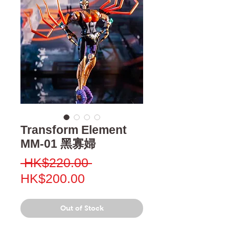
Transform Element
MM-01 黑寡婦
Regular
 HK$220.00 
Sale
Price
HK$200.00
Price
Out of Stock