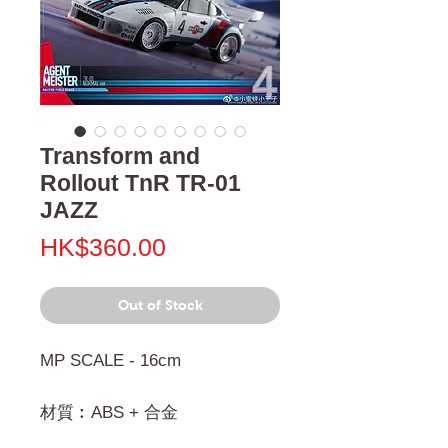
Transform and
Rollout TnR TR-01
JAZZ
Price
HK$360.00
Out of Stock
MP SCALE - 16cm
材質︰ABS + 合金