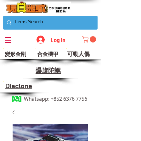
Log In
可動人偶
變形金剛
合金機甲
​爆旋陀螺
Diaclone
Whatsapp:
+852 6376 7756