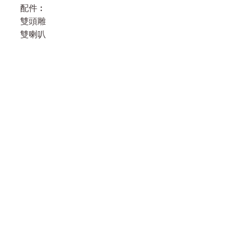
配件︰
雙頭雕
雙喇叭
門市 Shop
地址︰
油麻地彌敦道534-538
現時點
商場2樓275A
Address:
275A, 2/F, Ins Point
Mall,Nathan Road 534-538,
Yau Ma Tei, Hong Kong.