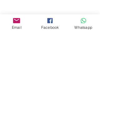
Facebook:
www.facebook.com/toyercityhk
Email
Facebook
Whatsapp
Whatsapp:
6376 7756