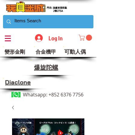
Log In
可動人偶
變形金剛
合金機甲
​爆旋陀螺
Diaclone
Whatsapp:
+852 6376 7756