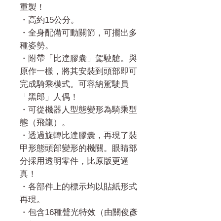
重製！
・高約15公分。
・全身配備可動關節，可擺出多
種姿勢。
・附帶「比達膠囊」駕駛艙。與
原作一樣，將其安裝到頭部即可
完成騎乘模式。可容納駕駛員
「黑郎」人偶！
・可從機器人型態變形為騎乘型
態（飛龍）。
・透過旋轉比達膠囊，再現了裝
甲形態頭部變形的機關。眼睛部
分採用透明零件，比原版更逼
真！
・各部件上的標示均以貼紙形式
再現。
・包含16種聲光特效（由關俊彥