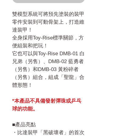
雙模型系統可將預先塗裝的裝甲
零件安裝到可動骨架上，打造維
達裝甲！
全身採用Toy-Rise標準關節，方
便組裝和把玩！
它也可以與Toy-Rise DMB-01 白
兄弟（另售）、DMB-02 藍勇者
（另售）和DMB-03 黃粉碎者
（另售）組合，組成「聖龍」合
體形態！
*本產品不具備發射彈珠或乒乓
球的功能。
■產品亮點
・比達裝甲「黑破壞者」的首次