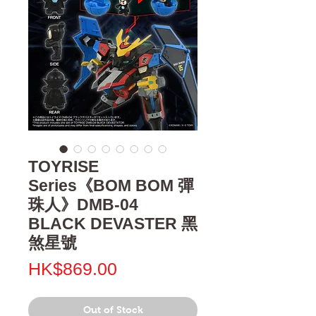
TOYRISE
Series《BOM BOM 彈
珠人》DMB-04
BLACK DEVASTER 黑
煞星號
Price
HK$869.00
Out of Stock