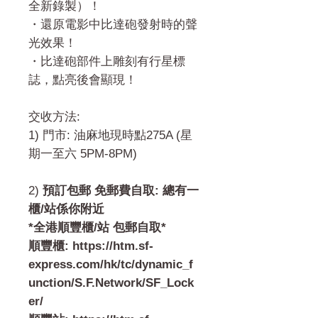
全新錄製）！
・還原電影中比達砲發射時的聲
光效果！
・比達砲部件上雕刻有行星標
誌，點亮後會顯現！
交收方法:
1) 門市: 油麻地現時點275A (星
期一至六 5PM-8PM)
2)
預訂包郵 免郵費自取: 總有一
櫃/站係你附近
*全港順豐櫃/站 包郵自取*
順豐櫃: https://htm.sf-
express.com/hk/tc/dynamic_f
unction/S.F.Network/SF_Lock
er/