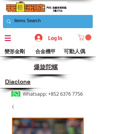
Log In
可動人偶
變形金剛
合金機甲
​爆旋陀螺
Diaclone
Whatsapp:
+852 6376 7756