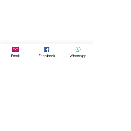
門市 Shop
地址︰
油麻地彌敦道534-538
現時點
商場2樓275A
Email
Facebook
Whatsapp
Address:
275A, 2/F, Ins Point
Mall,Nathan Road 534-538,
Yau Ma Tei, Hong Kong.
Facebook:
www.facebook.com/toyercityhk
Whatsapp:
6376 7756