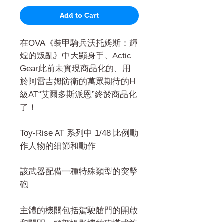
Add to Cart
在OVA《裝甲騎兵沃托姆斯：輝
煌的叛亂》中大顯身手、Actic
Gear此前未實現商品化的、用
於阿雷吉姆防衛的萬眾期待的H
級AT“艾爾多斯派恩”終於商品化
了！
Toy-Rise AT 系列中 1/48 比例動
作人物的細節和動作
該武器配備一種特殊類型的突擊
砲
主體的機關包括駕駛艙門的開啟