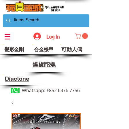
Log In
可動人偶
變形金剛
合金機甲
​爆旋陀螺
Diaclone
Whatsapp:
+852 6376 7756