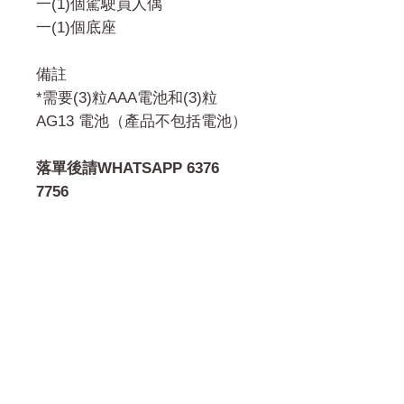
一(1)個駕駛員人偶
一(1)個底座
備註
*需要(3)粒AAA電池和(3)粒
AG13 電池（產品不包括電池）
落單後請WHATSAPP 6376
7756
門市 Shop
地址︰
油麻地彌敦道534-538
現時點
商場2樓275A