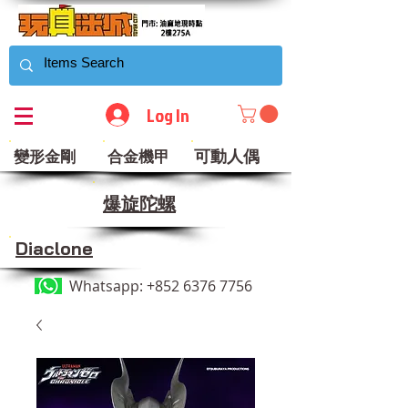
Log In
可動人偶
變形金剛
合金機甲
​爆旋陀螺
Diaclone
Whatsapp:
+852 6376 7756