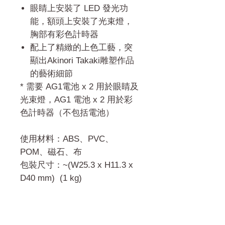
眼睛上安裝了 LED 發光功
能，額頭上安裝了光束燈，
胸部有彩色計時器
配上了精緻的上色工藝，突
顯出Akinori Takaki雕塑作品
的藝術細節
* 需要 AG1電池 x 2 用於眼睛及
光束燈，AG1 電池 x 2 用於彩
色計時器（不包括電池）
使用材料：ABS、PVC、
POM、磁石、布
包裝尺寸：~(W25.3 x H11.3 x
D40 mm) (1 kg)