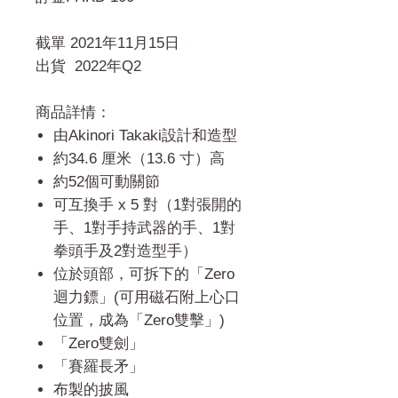
截單 2021年11月15日
出貨 2022年Q2
商品詳情：
由Akinori Takaki設計和造型
約34.6 厘米（13.6 寸）高
約52個可動關節
可互換手 x 5 對（1對張開的
手、1對手持武器的手、1對
拳頭手及2對造型手）
位於頭部，可拆下的「Zero
迴力鏢」(可用磁石附上心口
位置，成為「Zero雙擊」)
「Zero雙劍」
「賽羅長矛」
布製的披風