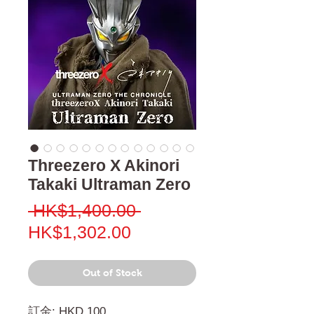
Threezero X Akinori
Takaki Ultraman Zero
Regular
 HK$1,400.00 
Sale
Price
HK$1,302.00
Price
Out of Stock
訂金: HKD 100