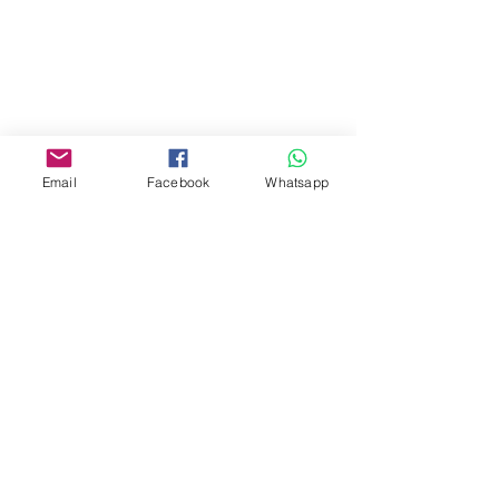
門市 Shop
地址︰
油麻地彌敦道534-538
現時點
商場2樓275A
Email
Facebook
Whatsapp
Address:
275A, 2/F, Ins Point
Mall,Nathan Road 534-538,
Yau Ma Tei, Hong Kong.
Facebook:
www.facebook.com/toyercityhk
Whatsapp:
6376 7756