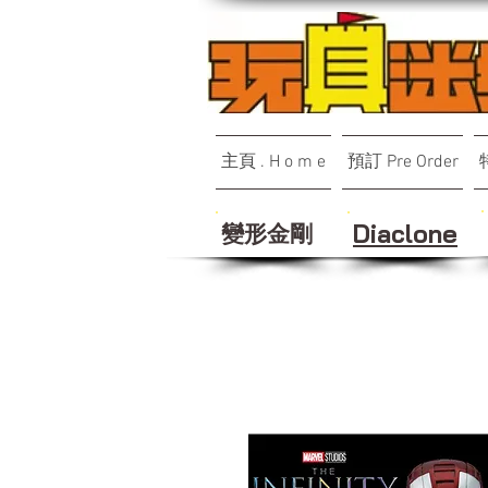
主頁 . H o m e
預訂 Pre Order
變形金剛
Diaclone