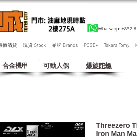
Whatsapp: +852 
特價清貨
現貨 Stock
品牌 Brands
POSE+
Takara Tomy
合金機甲
可動人偶
​爆旋陀螺
Threezero T
Iron Man M