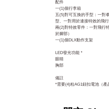
配件
一(1)個行李箱
五(5)對可互換的手型：一
型、一對用於連接特效的飛行
兩(2)對特效零件：一對飛
於腳部）
一(1)個DLX動作支架
LED發光功能 *
眼睛
胸部
備註
*需要(4)粒AG1鈕扣電池（