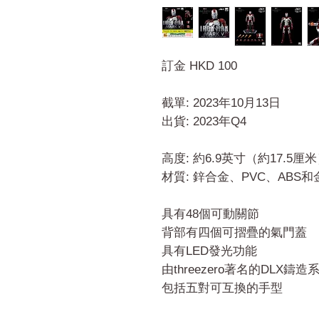
訂金 HKD 100
截單: 2023年10月13日
出貨: 2023年Q4
高度: 約6.9英寸（約17.5厘
材質: 鋅合金、PVC、ABS
具有48個可動關節
背部有四個可摺疊的氣門蓋
具有LED發光功能
由threezero著名的DLX鑄
包括五對可互換的手型