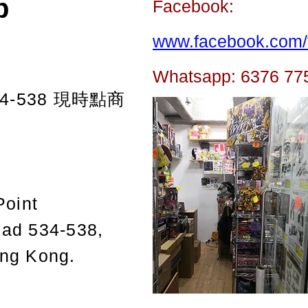
p
Facebook:
www.facebook.com/t
Whatsapp: 6376 77
-538
現時點商
Point
oad 534-538,
ong Kong.