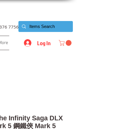
6376 7756
Log In
More
he Infinity Saga DLX
ark 5 鋼鐵俠 Mark 5