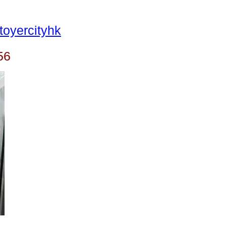
oyercityhk
56