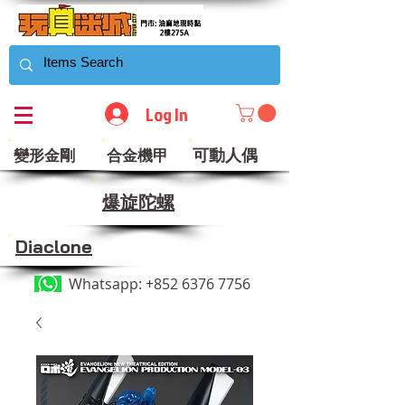
Log In
可動人偶
變形金剛
合金機甲
​爆旋陀螺
Diaclone
Whatsapp:
+852 6376 7756