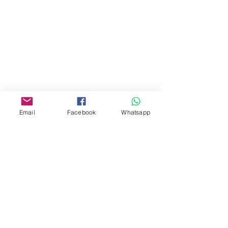
門市 Shop
地址︰
油麻地彌敦道534-538
現時點
商場2樓275A
Email
Facebook
Whatsapp
Address:
275A, 2/F, Ins Point
Mall,Nathan Road 534-538,
Yau Ma Tei, Hong Kong.
Facebook:
www.facebook.com/toyercityhk