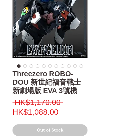
Threezero ROBO‐
DOU 新世紀福音戰士
新劇場版 EVA 3號機
Regular
 HK$1,170.00 
Sale
Price
HK$1,088.00
Price
Out of Stock