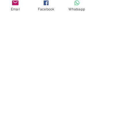
門市 Shop
Email
Facebook
Whatsapp
地址︰
油麻地彌敦道534-538
現時點
商場2樓275A
Address:
275A, 2/F, Ins Point
Mall,Nathan Road 534-538,
Yau Ma Tei, Hong Kong.
Facebook:
www.facebook.com/toyercityhk
Whatsapp:
6376 7756