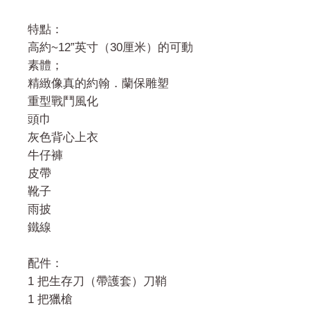
特點：
高約~12”英寸（30厘米）的可動
素體；
精緻像真的約翰．蘭保雕塑
重型戰鬥風化
頭巾
灰色背心上衣
牛仔褲
皮帶
靴子
雨披
鐵線
配件：
1 把生存刀（帶護套）刀鞘
1 把獵槍