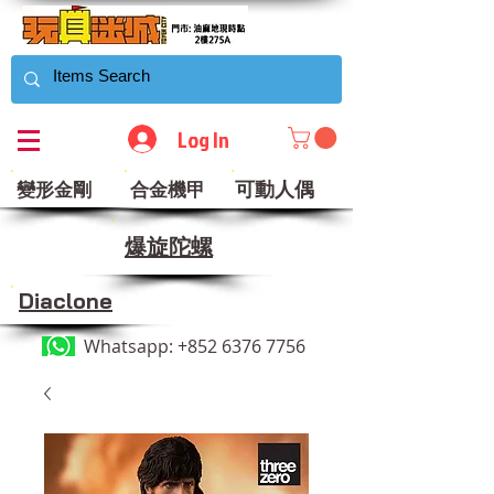
Log In
可動人偶
變形金剛
合金機甲
​爆旋陀螺
Diaclone
Whatsapp:
+852 6376 7756