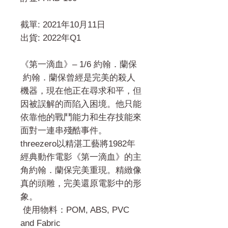
截單: 2021年10月11日
出貨: 2022年Q1
《第一滴血》– 1/6 約翰．蘭保
約翰．蘭保曾經是完美的殺人
機器，現在他正在尋求和平，但
因被誤解的而陷入困境。他只能
依靠他的戰鬥能力和生存技能來
面對一連串殘酷事件。
threezero以精湛工藝將1982年
經典動作電影《第一滴血》的主
角約翰．蘭保完美重現。精緻像
真的頭雕，完美還原電影中的形
象。
使用物料：POM, ABS, PVC
and Fabric