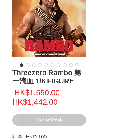
Threezero Rambo 第
一滴血 1/6 FIGURE
Regular
 HK$1,550.00 
Sale
Price
HK$1,442.00
Price
Out of Stock
訂金: HKD 100