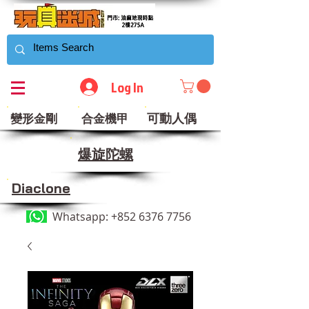
Log In
可動人偶
變形金剛
合金機甲
​爆旋陀螺
Diaclone
Whatsapp:
+852 6376 7756