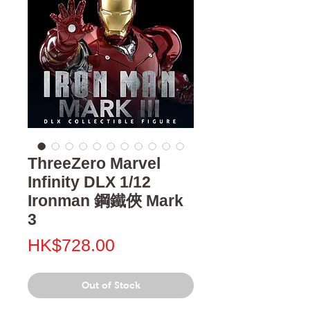
ThreeZero Marvel
Infinity DLX 1/12
Ironman 鋼鐵俠 Mark
3
Price
HK$728.00
Out of Stock