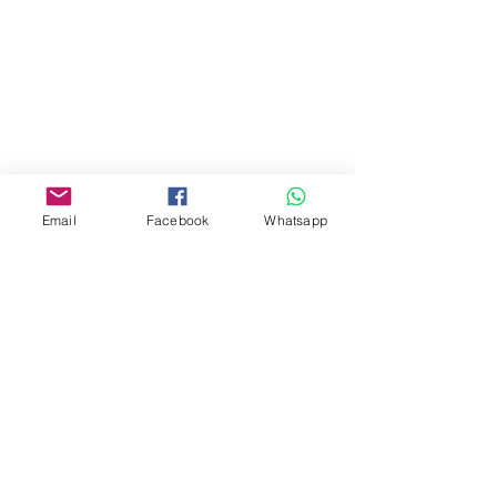
門市 Shop
地址︰
油麻地彌敦道534-538
現時點
商場2樓275A
Email
Facebook
Whatsapp
Address:
275A, 2/F, Ins Point
Mall,Nathan Road 534-538,
Yau Ma Tei, Hong Kong.
Facebook:
www.facebook.com/toyercityhk
Whatsapp:
6376 7756