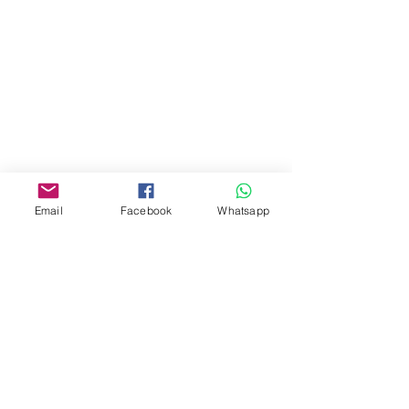
商場2樓275A
Address:
275A, 2/F, Ins Point
Mall,Nathan Road 534-538,
Yau Ma Tei, Hong Kong.
Facebook:
Email
Facebook
Whatsapp
www.facebook.com/toyercityhk
Whatsapp:
6376 7756