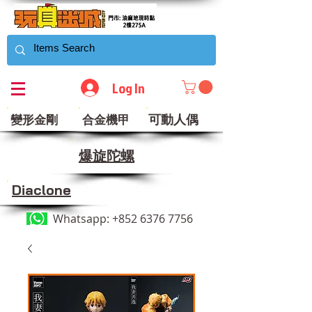
Log In
可動人偶
變形金剛
合金機甲
​爆旋陀螺
Diaclone
Whatsapp:
+852 6376 7756