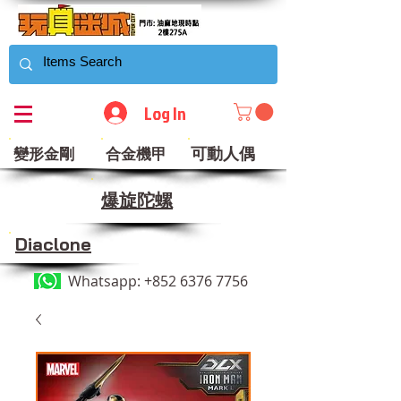
Log In
可動人偶
變形金剛
合金機甲
​爆旋陀螺
Diaclone
Whatsapp:
+852 6376 7756