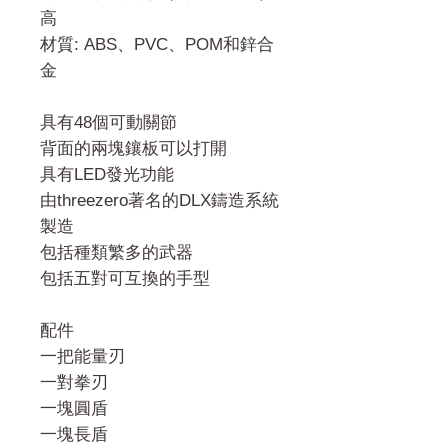
高
材質: ABS、PVC、POM和鋅合
金
具有48個可動關節
背面的兩塊鑲板可以打開
具有LED發光功能
由threezero著名的DLX鑄造系統
製造
包括種類繁多的武器
包括五對可互換的手型
配件
一把能量刃
一對拳刃
一塊圓盾
一塊長盾