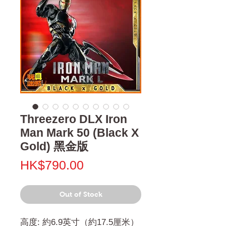
Threezero DLX Iron
Man Mark 50 (Black X
Gold) 黑金版
Price
HK$790.00
Out of Stock
高度: 約6.9英寸（約17.5厘米）