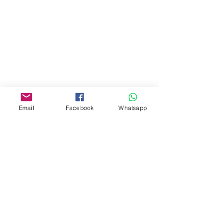
門市 Shop
地址︰
油麻地彌敦道534-538
現時點
商場2樓275A
Email
Facebook
Whatsapp
Address:
275A, 2/F, Ins Point
Mall,Nathan Road 534-538,
Yau Ma Tei, Hong Kong.
Facebook:
www.facebook.com/toyercityhk