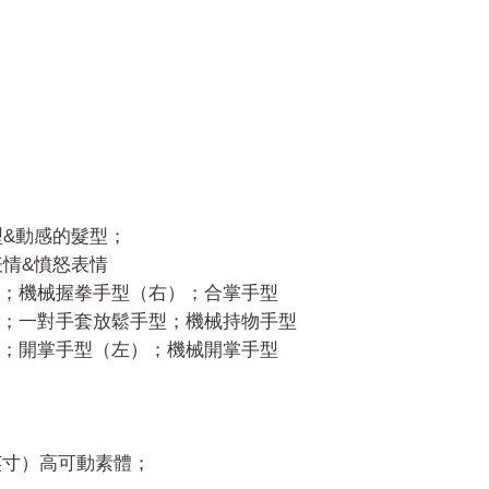
型&動感的髮型；
表情&憤怒表情
；機械握拳手型（右）；合掌手型
；一對手套放鬆手型；機械持物手型
；開掌手型（左）；機械開掌手型
.5英寸）高可動素體；