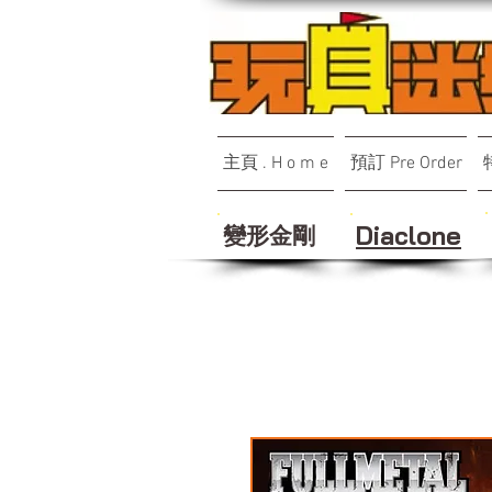
主頁 . H o m e
預訂 Pre Order
變形金剛
Diaclone