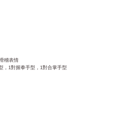
&滑稽表情
型，1對握拳手型，1對合掌手型