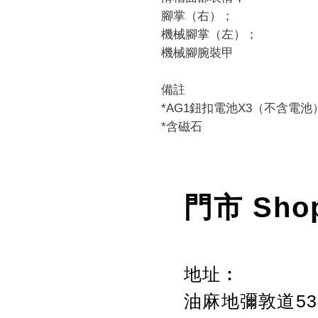
腳掌（右）；
機械腳掌（左）；
機械腳腕裝甲
備註
*AG1鈕扣電池X3（不含電池
*含磁石
門市 Sho
地址︰
油麻地彌敦道534