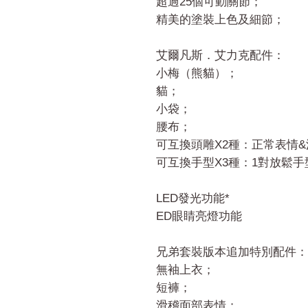
超過25個可動關節；
精美的塗裝上色及細節；
艾爾凡斯．艾力克配件：
小梅（熊貓）；
貓；
小袋；
腰布；
可互換頭雕X2種：正常表情
可互換手型X3種：1對放鬆手
LED發光功能*
ED眼睛亮燈功能
兄弟套裝版本追加特別配件：
無袖上衣；
短褲；
滑稽面部表情；