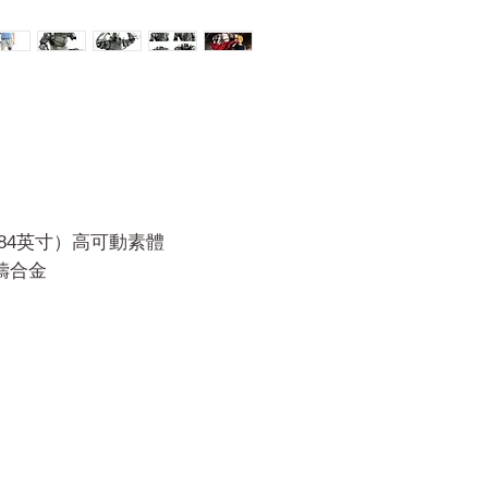
9.84英寸）高可動素體
壓鑄合金