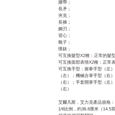
腰帶；
長矛；
夾克；
長褲；
鋼刃；
背心；
靴子；
懷錶；
可互換髮型X2種：正常的髮
可互換面部表情X2種：正常
可互換手型：握拳手型（左）
（左）；機械合掌手型（右）
（右）；手套開掌手型（左）
（右）
艾爾凡斯．艾力克產品規格：
1/6比例，約36.8厘米（14