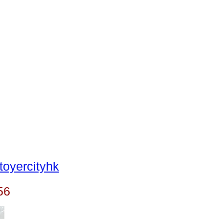
oyercityhk
56