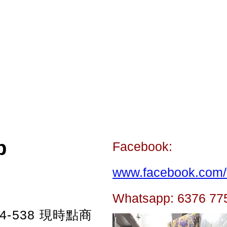
）
p
Facebook:
www.facebook.com/t
Whatsapp: 6376 77
-538
現時點商