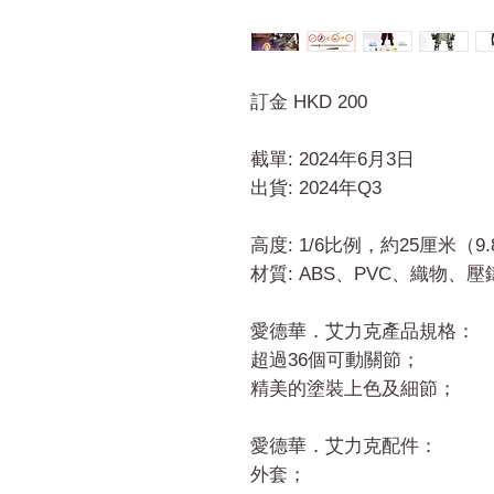
訂金 HKD 200
截單: 2024年6月3日
出貨: 2024年Q3
高度: 1/6比例，約25厘米（
材質: ABS、PVC、織物、
愛德華．艾力克產品規格：
超過36個可動關節；
精美的塗裝上色及細節；
愛德華．艾力克配件：
外套；