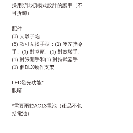
採用斯比頓模式設計的護甲（不
可拆卸）
配件
(1) 支離子炮
(5) 款可互換手型：(1) 隻左指令
手、(1) 對拳頭、(1) 對放鬆手、
(1) 對張開手和(1) 對持武器手
(1) 個DLX動作支架
LED發光功能*
眼睛
*需要兩粒AG13電池（產品不包
括電池）