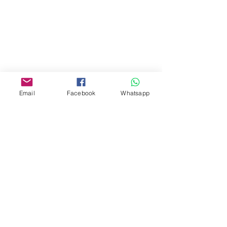
門市 Shop
地址︰
油麻地彌敦道534-538
現時點
商場2樓275A
Email
Facebook
Whatsapp
Address:
275A, 2/F, Ins Point
Mall,Nathan Road 534-538,
Yau Ma Tei, Hong Kong.
Facebook:
www.facebook.com/toyercityhk
Whatsapp:
6376 7756