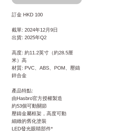
訂金 HKD 100
截單: 2024年12月9日
出貨: 2025年Q2
高度: 約11.2英寸（約28.5厘
米）高
材質: PVC、ABS、POM、壓鑄
鋅合金
產品特點:
由Hasbro官方授權製造
約53個可動關節
壓鑄金屬框架，高度可動
細緻的舊化塗裝
LED發光眼睛部件*