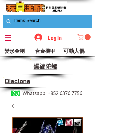
Log In
可動人偶
變形金剛
合金機甲
​爆旋陀螺
Diaclone
Whatsapp:
+852 6376 7756