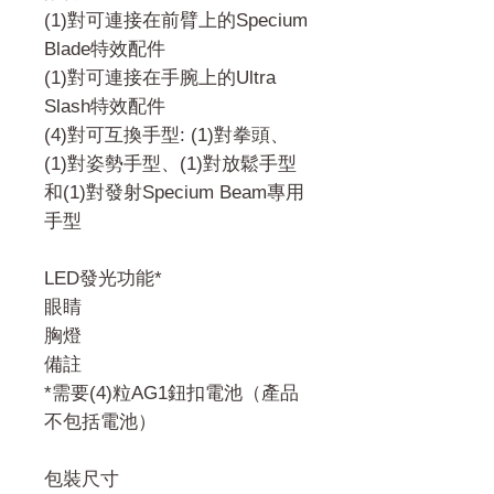
(1)對可連接在前臂上的Specium
Blade特效配件
(1)對可連接在手腕上的Ultra
Slash特效配件
(4)對可互換手型: (1)對拳頭、
(1)對姿勢手型、(1)對放鬆手型
和(1)對發射Specium Beam專用
手型
LED發光功能*
眼睛
胸燈
備註
*需要(4)粒AG1鈕扣電池（產品
不包括電池）
包裝尺寸