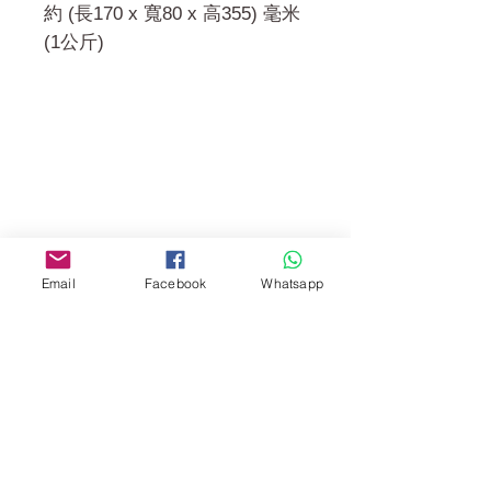
約 (長170 x 寬80 x 高355) 毫米
(1公斤)
門市 Shop
地址︰
油麻地彌敦道534-538
現時點
商場2樓275A
Email
Facebook
Whatsapp
Address:
275A, 2/F, Ins Point
Mall,Nathan Road 534-538,
Yau Ma Tei, Hong Kong.
Facebook: