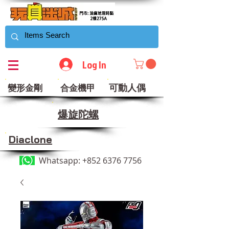
Log In
可動人偶
變形金剛
合金機甲
​爆旋陀螺
Diaclone
Whatsapp:
+852 6376 7756