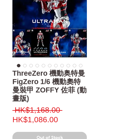
ThreeZero 機動奥特曼
FigZero 1/6 機動奧特
曼裝甲 ZOFFY 佐菲 (動
畫版)
Regular
 HK$1,168.00 
Sale
Price
HK$1,086.00
Price
Out of Stock