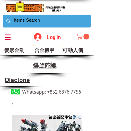
Log In
可動人偶
變形金剛
合金機甲
​爆旋陀螺
Diaclone
Whatsapp:
+852 6376 7756