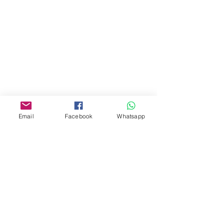
油麻地彌敦道534-538
現時點
商場2樓275A
Address:
275A, 2/F, Ins Point
Mall,Nathan Road 534-538,
Yau Ma Tei, Hong Kong.
Facebook:
Email
Facebook
Whatsapp
www.facebook.com/toyercityhk
Whatsapp:
6376 7756