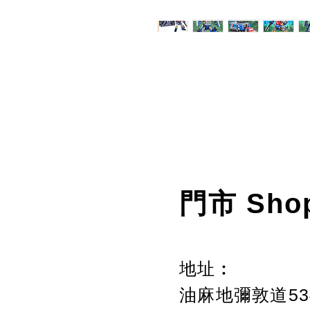
門市 Sho
地址︰
油麻地彌敦道534