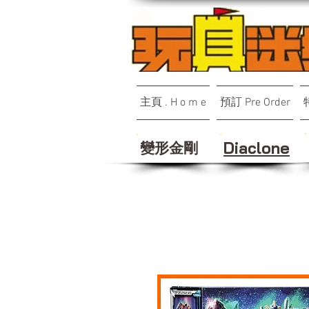
主頁 . H o m e
預訂 Pre Order
變形金剛
Diaclone