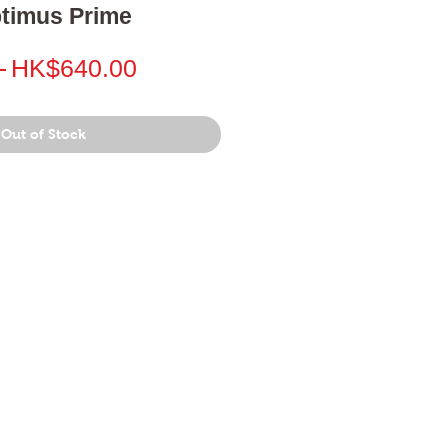
timus Prime
Regular
Sale
 
HK$640.00
Price
Price
Out of Stock