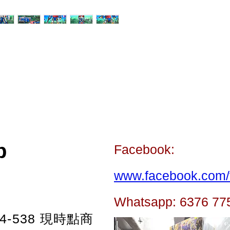
p
Facebook:
www.facebook.com/t
Whatsapp: 6376 77
-538
現時點商