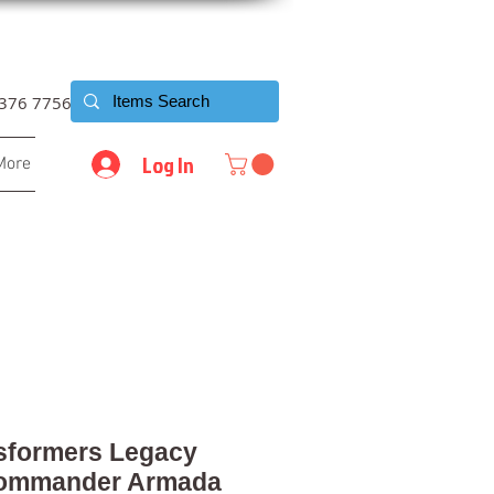
6376 7756
Log In
More
sformers Legacy
Commander Armada