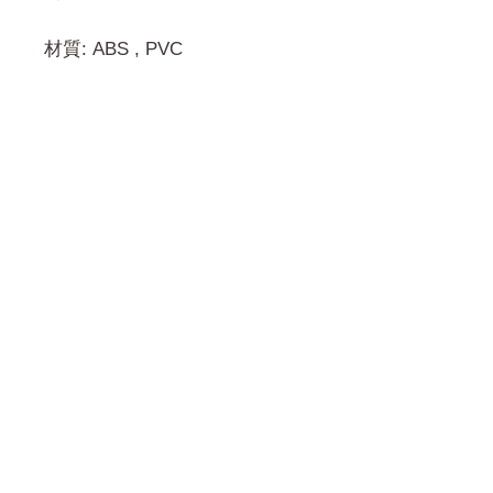
材質: ABS , PVC
門市 Shop
地址︰
油麻地彌敦道534-538
現時點
商場2樓275A
Address:
275A, 2/F, Ins Point
Mall,Nathan Road 534-538,
Yau Ma Tei, Hong Kong.
Facebook: