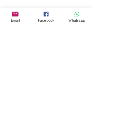
www.facebook.com/toyercityhk
Whatsapp:
6376 7756
Email
Facebook
Whatsapp