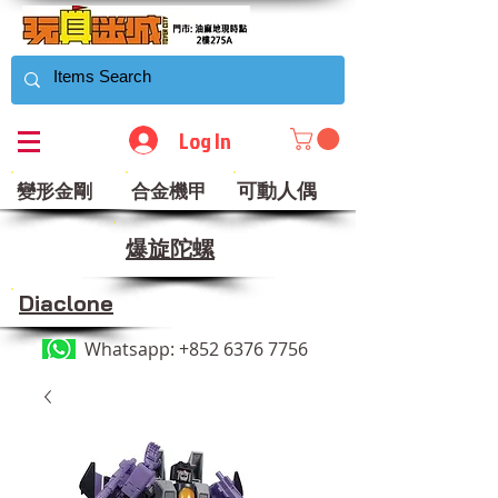
Log In
可動人偶
變形金剛
合金機甲
​爆旋陀螺
Diaclone
Whatsapp:
+852 6376 7756