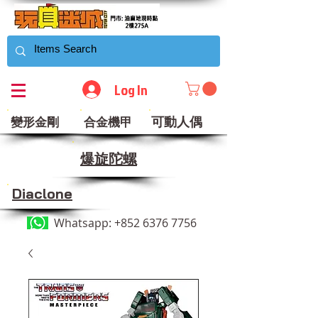
Log In
可動人偶
變形金剛
合金機甲
​爆旋陀螺
Diaclone
Whatsapp:
+852 6376 7756