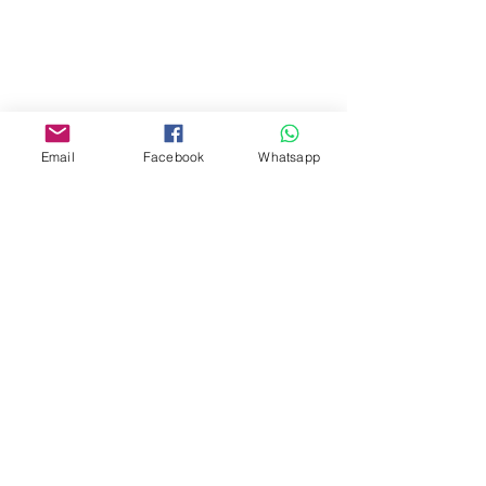
Mall,Nathan Road 534-538,
Yau Ma Tei, Hong Kong.
Facebook:
www.facebook.com/toyercityhk
Email
Facebook
Whatsapp
Whatsapp:
6376 7756