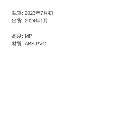
截單: 2023年7月初
出貨: 2024年1月
高度: MP
材質: ABS,PVC
門市 Shop
地址︰
油麻地彌敦道534-538
現時點
商場2樓275A
Address:
275A, 2/F, Ins Point