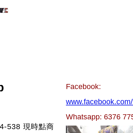
p
Facebook:
www.facebook.com/t
Whatsapp: 6376 77
-538
現時點商