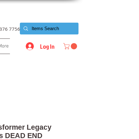
6376 7756
Log In
More
sformer Legacy
ss DEAD END