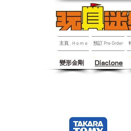
主頁 . H o m e
預訂 Pre Order
變形金剛
Diaclone