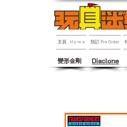
主頁 . H o m e
預訂 Pre Order
變形金剛
Diaclone