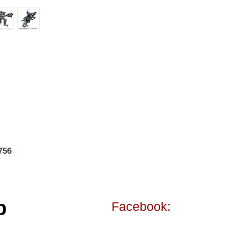
756
p
Facebook: