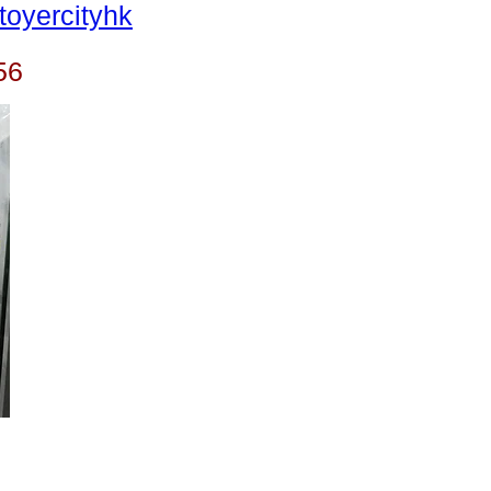
oyercityhk
56