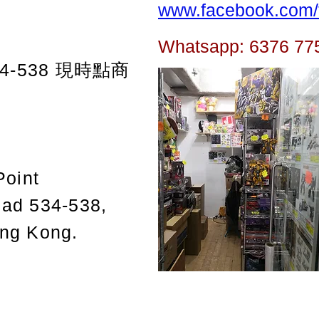
www.facebook.com/t
Whatsapp: 6376 77
-538
現時點商
Point
oad 534-538,
ong Kong.