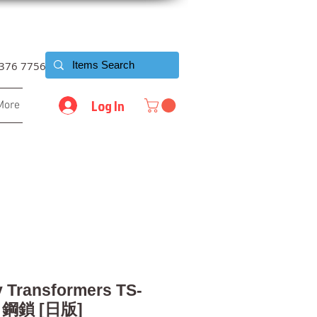
6376 7756
Log In
More
 Transformers TS-
k 鋼鎖 [日版]