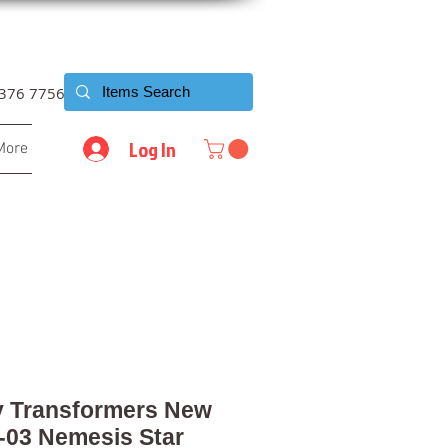
6376 7756
Log In
More
y Transformers New
-03 Nemesis Star