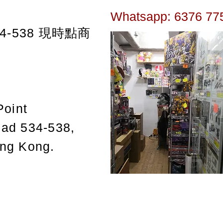
Whatsapp: 6376 77
-538
現時點商
Point
oad 534-538,
ong Kong.