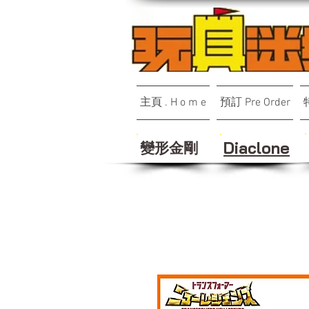
主頁 . H o m e
預訂 Pre Order
變形金剛
Diaclone