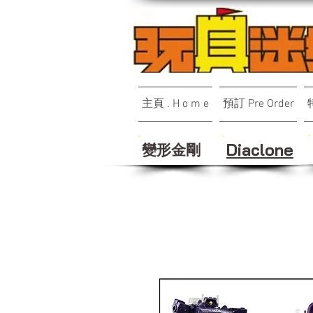
主頁 . H o m e
預訂 Pre Order
變形金剛
Diaclone