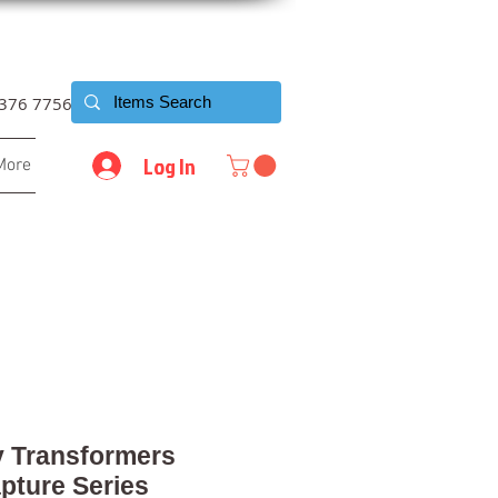
6376 7756
Log In
More
 Transformers
pture Series