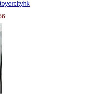
oyercityhk
56