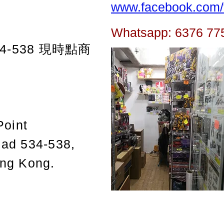
www.facebook.com/t
Whatsapp: 6376 77
-538
現時點商
Point
oad 534-538,
ong Kong.