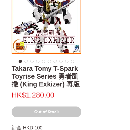
Takara Tomy T-Spark
Toyrise Series 勇者凱
撒 (King Exkizer) 再版
Price
HK$1,280.00
Out of Stock
訂金 HKD 100