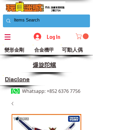
Log In
可動人偶
變形金剛
合金機甲
​爆旋陀螺
Diaclone
Whatsapp:
+852 6376 7756