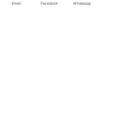
Email
Facebook
Whatsapp
地址︰
油麻地彌敦道534-538
現時點
商場2樓275A
Address:
275A, 2/F, Ins Point
Mall,Nathan Road 534-538,
Yau Ma Tei, Hong Kong.
Facebook:
www.facebook.com/toyercityhk
Whatsapp:
6376 7756