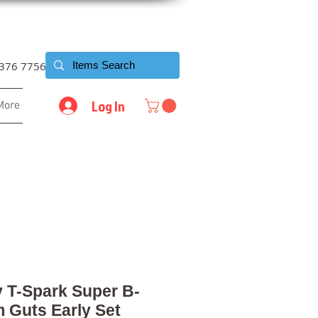
6376 7756
Log In
More
 T-Spark Super B-
Guts Early Set