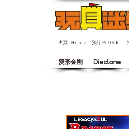
主頁 . H o m e
預訂 Pre Order
變形金剛
Diaclone