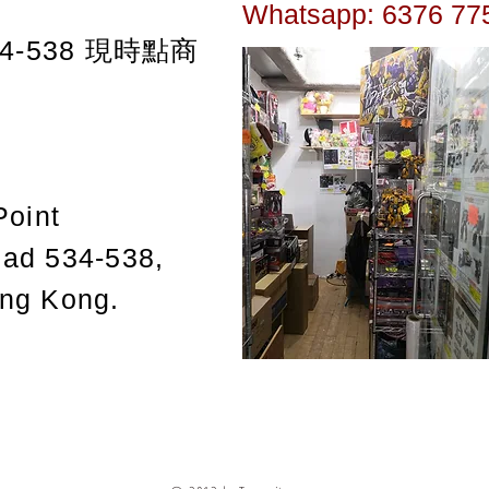
Whatsapp: 6376 77
-538
現時點商
Point
oad 534-538,
ong Kong.