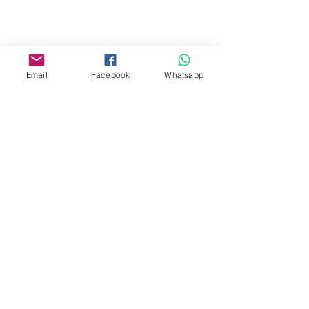
Facebook:
www.facebook.com/toyercityhk
Email
Facebook
Whatsapp
Whatsapp:
6376 7756