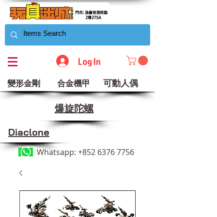
Log In
可動人偶
變形金剛
合金機甲
​爆旋陀螺
Diaclone
Whatsapp:
+852 6376 7756