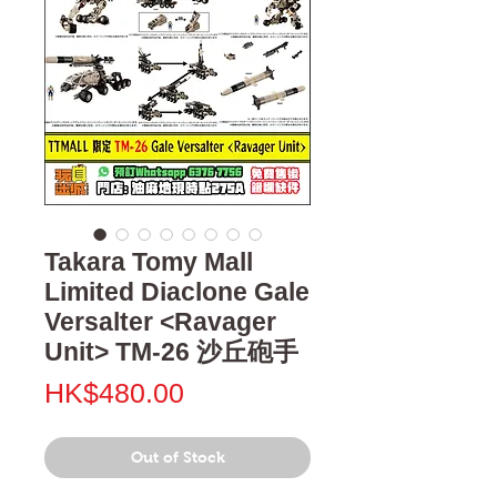
Takara Tomy Mall
Limited Diaclone Gale
Versalter <Ravager
Unit> TM-26 沙丘砲手
Price
HK$480.00
Out of Stock