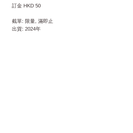
訂金 HKD 50
截單: 限量, 滿即止
出貨: 2024年
門市 Shop
地址︰
油麻地彌敦道534-538
現時點
商場2樓275A
Address:
275A, 2/F, Ins Point
Mall,Nathan Road 534-538,
Yau Ma Tei, Hong Kong.