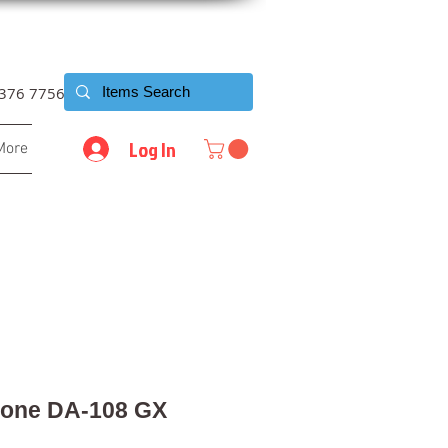
6376 7756
Log In
More
lone DA-108 GX