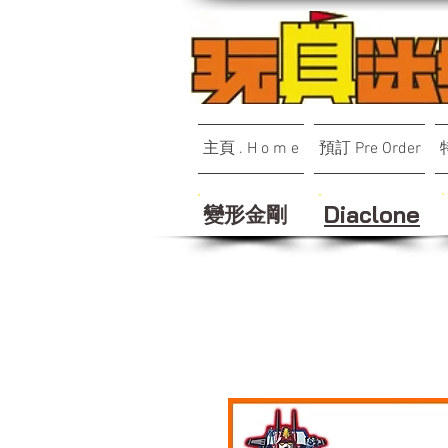
主頁 . H o m e
預訂 Pre Order
變形金剛
Diaclone