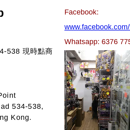
p
Facebook:
www.facebook.com/t
Whatsapp: 6376 77
-538
現時點商
Point
oad 534-538,
ong Kong.