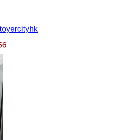
oyercityhk
56