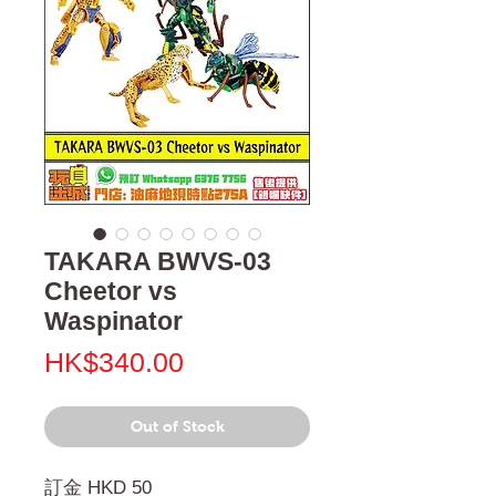
TAKARA BWVS-03
Cheetor vs
Waspinator
Price
HK$340.00
Out of Stock
訂金 HKD 50