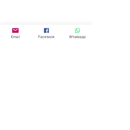
Yau Ma Tei, Hong Kong.
Facebook:
www.facebook.com/toyercityhk
Email
Facebook
Whatsapp
Whatsapp:
6376 7756