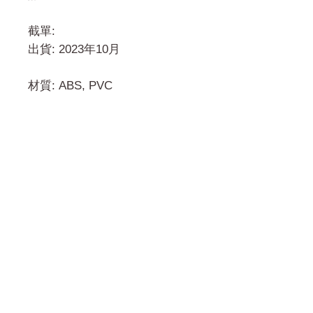
截單:
出貨: 2023年10月
材質: ABS, PVC
門市 Shop
地址︰
油麻地彌敦道534-538
現時點
商場2樓275A
Address:
275A, 2/F, Ins Point
Mall,Nathan Road 534-538,