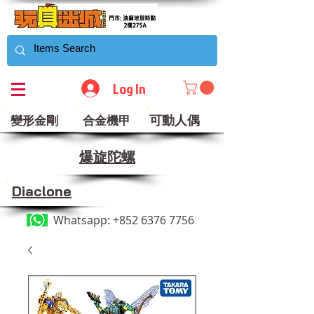
Log In
可動人偶
變形金剛
合金機甲
​爆旋陀螺
Diaclone
Whatsapp:
+852 6376 7756