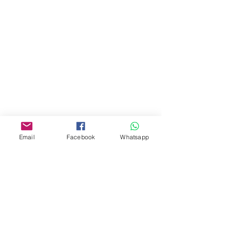
地址︰
油麻地彌敦道534-538
現時點
商場2樓275A
Address:
275A, 2/F, Ins Point
Mall,Nathan Road 534-538,
Yau Ma Tei, Hong Kong.
Facebook:
Email
Facebook
Whatsapp
www.facebook.com/toyercityhk
Whatsapp:
6376 7756