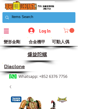
Log In
可動人偶
變形金剛
合金機甲
​爆旋陀螺
Diaclone
Whatsapp:
+852 6376 7756