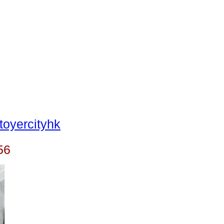
oyercityhk
56