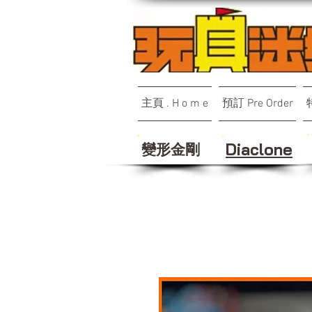
主頁 . H o m e
預訂 Pre Order
變形金剛
Diaclone