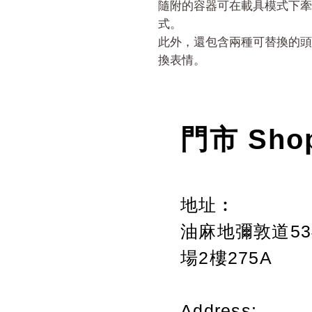
隨附的容器可在載具模式下牽
式。
此外，還包含兩種可替換的頭
換表情。
門市 Sho
地址︰
油麻地彌敦道534
場2樓275A
Address: