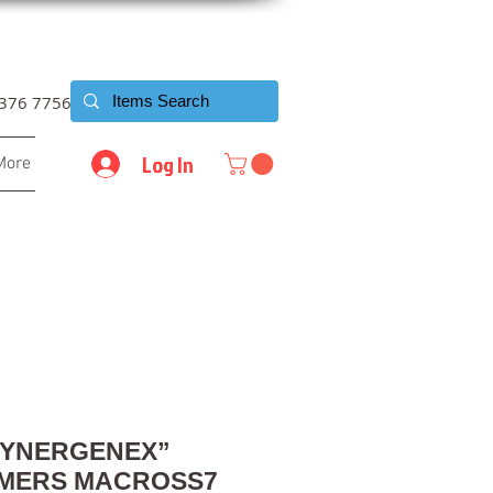
6376 7756
Log In
More
SYNERGENEX”
MERS MACROSS7