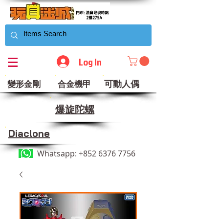
Log In
可動人偶
變形金剛
合金機甲
​爆旋陀螺
Diaclone
Whatsapp:
+852 6376 7756