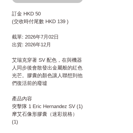
訂金 HKD 50
(交收時付尾數 HKD 139 )
截單: 2026年7月02日
出貨: 2026年12月
艾瑞克穿著 SV 配色，在與機器
人同步後會散發出金屬般的紅色
光芒。膠囊的顏色讓人聯想到他
們復活前的廢墟
產品內容
突擊隊 1 Eric Hernandez SV (1)
摩艾石像形膠囊（迷彩規格）
(1)