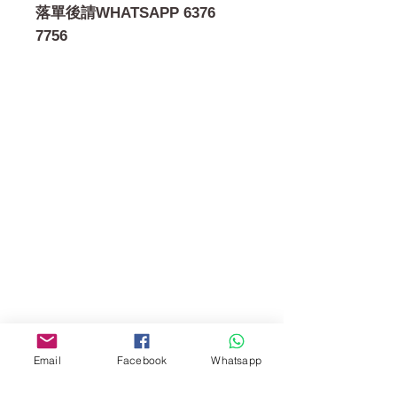
落單後請WHATSAPP 6376
7756
門市 Shop
地址︰
油麻地彌敦道534-538
現時點
商場2樓275A
Address:
275A, 2/F, Ins Point
Mall,Nathan Road 534-538,
Email
Facebook
Whatsapp
Yau Ma Tei, Hong Kong.